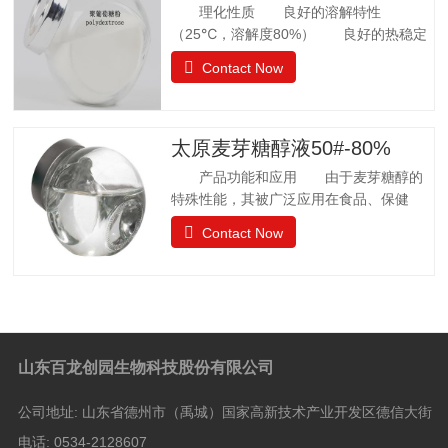
理化性质 良好的溶解特性
（25℃，溶解度80%） 良好的热稳定
性 环境湿度高，充分吸水 法规
Contact Now
许可 57个国家批准应用聚葡萄糖.
日本厚生省批准聚葡萄糖作为食品应用，
而不是食品添加剂. 中国已通过批准.
聚葡萄糖质量标准 GB25541-2010项目
太原麦芽糖醇液50#-80%
指标聚葡萄糖中和、脱色后的聚葡萄糖.聚
产品功能和应用 由于麦芽糖醇的
葡萄糖(以干基、无灰分品计), w/%
特殊性能，其被广泛应用在食品、保健
≥90.0 干燥减量，w
品、日常卫生品种，例如冰淇淋、果汁制
Contact Now
品、饼干、酱菜、糖果等。 麦芽糖醇
质量标准GB28307-2012项目麦芽糖醇麦
芽糖醇液Ⅰ型Ⅱ型麦芽糖醇含量（占干基计）
W/% ≥98.0 5050山梨醇（占干基计）W/%
≤—8.0 8.0 水分 W/%1132.0 还原糖（以葡
萄糖计）W/% ≤0.10.30.3灼烧残渣 W/%
山东百龙创园生物科技股份有限公司
≤0.10.10.1比旋光度 αm（20℃，
D)/[(°).dm2.kg-1]+105.5 —+108.5——硫
公司地址:
山东省德州市（禹城）国家高新技术产业开发区德信大街
酸盐（以SO4计）/(mg/kg) ≤100100100氯
化物
电话:
0534-2128607