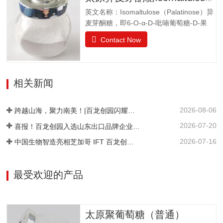
以及低热值食品和运动型饮料配方中。结
味。添加在焙烤食品中，可保持水分，…
英文名称：Isomaltulose（Palatinose）异
晶果糖质量标准GBT20882.3项目要求外观
麦芽酮糖，即6-O-α-D-吡喃葡萄糖-D-果
白色晶体或结晶性粉末气味具有产品特有
糖，是一种结晶状的还原性二糖，由葡萄
的气味果糖（占干基比）/% ≥99.0干燥失
Contact Now
糖与果糖以α-1,6糖苷键结合而成。分子式
重/%≤0.5pH值4.0~7.05-羟甲基糠醛（以吸
为C12H22O11•H2O。异麦芽酮糖晶体含
光度计）≤0.32硫酸灰分/%≤0.05氯化
有1分子水，斜方晶体，外观与白砂糖相
物/%≤0.01不溶性颗粒/（mg/kg）≤20
似，晶体比白砂糖稍细，失水后不呈结晶
相关新闻
状。甜度为蔗糖的42%。其甜味特性与蔗
糖相似。异麦芽酮糖没有吸湿性。抗酸解
2026-08-06
能力很强。热稳定比蔗糖略差，不被大多
跨越山海，聚力南美！|百龙创园闪耀巴西 FiSA 南美食品配料展，深耕健康配料市场
数细菌和酵母所发酵。遮蔽异味，平衡口
2026-07-20
喜报！百龙创园入选山东出口品牌企业名单
感和风味。在高温下长时间加热比蔗糖稍
2026-07-16
中国生物智造亮相芝加哥 IFT 百龙创园 S1421 展位引爆全球健康配料洽谈热潮
易容易着色。 法规许可中国：食品添加剂
美国：FDA认证为GRAS食品欧洲：允许添
加在食品中澳新拉美：…
最受欢迎的产品
太原聚葡萄糖（普通）