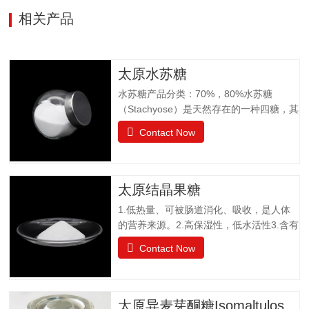
相关产品
太原水苏糖
水苏糖产品分类：70%，80%水苏糖
（Stachyose）是天然存在的一种四糖，其
结构有两个半乳糖、一个葡萄糖和一个果
Contact Now
糖组成。是一种非还原性功能低聚糖，水
苏糖不为人体肠胃消化液所分解，属于可
溶性膳食纤维。水苏糖外观为白色粉末，
口感清爽，无异味；作为普通食品生产经
太原结晶果糖
营。物理特性：甜度为蔗糖的22%易溶于
1.低热量、可被肠道消化、吸收，是人体
水，溶解度为130g（20℃），不同于乙
的营养来源。2.高保湿性，低水活性3.含有
醚、乙醇等有机溶剂保湿性和吸湿性均小
醛基，可发生美拉德反应，使烘焙食品上
于蔗糖，但高于高果糖浆渗透压与蔗糖相
Contact Now
色。 4.冰点降低能力5.不易结晶性6.与其
差不大水苏糖没有还原性可添加在液体食
它糖类或甜味剂协同作用增强风味结晶果
品中，如乳酸饮料、醋饮料、啤酒等饮料
糖作为一种重要的营养甜味剂，已广泛应
中，开发出新型功能型食品，且添加量
用于功能食品、营养保健食品、冷饮食品
小，效果显著，不会破坏原有食品的风
太原异麦芽酮糖Isomaltulose（Palatinose）