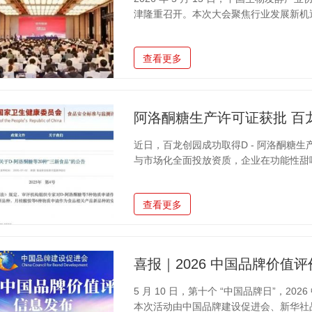
津隆重召开。本次大会聚焦行业发展新机
域作出突出贡献的标杆企业进行表彰。会
酵领域的长期深耕、持续的技术突破与扎
查看更多
物发酵行业先进企业・行业贡献奖。作为
始终扎根功能生物发酵主业，以技术创新
心产品的研发、生产与产业化应用中持续
阿洛酮糖生产许可证获批 百
近日，百龙创园成功取得D - 阿洛酮糖
与市场化全面投放资质，企业在功能性甜
的领军企业，百龙创园在阿洛酮糖领域的
糖核心技术研发，积累了成熟的生产工艺
查看更多
研发团队以及严苛的生产标准，为产品稳定
研力量研发结晶阿洛酮糖等新一代产品，20
结晶技术难题实现量产，是阿洛酮糖海关
5 月 10 日，第十个 “中国品牌日”，
本次活动由中国品牌建设促进会、新华社