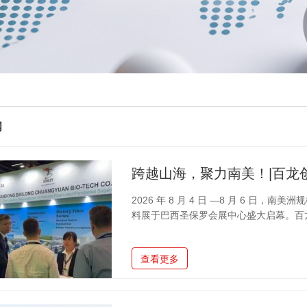
闻
2026 年 8 月 4 日 —8 月 6 日
料展于巴西圣保罗会展中心盛大启幕。百
亮相展位G1-34，以硬核产品实力、一
美功能性配料核心市场。公司国际销售团
查看更多
程咨询服务。现场洽谈氛围火热，众多客
抗性糊精、低聚果糖等爆款原料落地本土
产品实力与技术服务能力。作为深耕全球