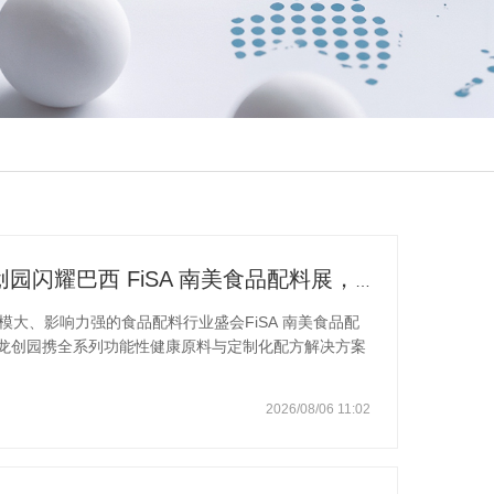
跨越山海，聚力南美！|百龙创园闪耀巴西 FiSA 南美食品配料展，深耕健康配料市场
，南美洲规模大、影响力强的食品配料行业盛会FiSA 南美食品配
龙创园携全系列功能性健康原料与定制化配方解决方案
站式技术服务，对接拉美食品产业采购需求，加速布局南
队、技术研发团队全程驻守展位，为到访客户提供全流
2026/08/06 11:02
户现场试样、锁定长期合作意向，重点围绕阿洛酮糖、
化配方开展深度技术交流，充分展现中国功能糖企业的
市场的高新生物企业，