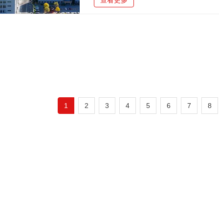
查看更多
转向“立体化”，同时以柔性生产、智能
的高质量发展模式。丁仲礼对百龙创园向
定。他指出，企业要继续深化土地集约利
1
2
3
4
5
6
7
8