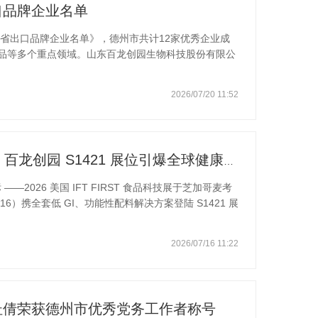
口品牌企业名单
东省出口品牌企业名单》，德州市共计12家优秀企业成
品等多个重点领域。山东百龙创园生物科技股份有限公
表企业。深耕生物健康配料20余年，百龙创园始终坚持
家和地区。公司保持与国际知名食品保健企业的常态化深
2026/07/20 11:52
中长期供货合作协议。凭借定制化研发技术与稳定的交
持续筑牢国际化竞争优势，百龙创园全系列产品取得
盟有机等多项权威认证，并完成多国境外商标注册。
中国生物智造亮相芝加哥 IFT 百龙创园 S1421 展位引爆全球健康配料洽谈热潮
 ——2026 美国 IFT FIRST 食品科技展于芝加哥麦考
6）携全套低 GI、功能性配料解决方案登陆 S1421 展
主研发的 D - 阿洛酮糖、益生元、膳食纤维等系列产
驻足交流，成为本届展会中国生物配料板块核心焦点。
2026/07/16 11:22
 IFT 主办，汇聚全球千余家食品原料、生物科技、加工技
功能性保健品全产业链，是对接北美万亿健康食品市场
杜倩荣获德州市优秀党务工作者称号