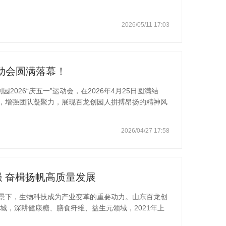
益性发布活动。山东百龙创园生物科技股份有限公司
牌积淀、硬核的技术实力与卓越的行业影响力，再度入选
2026/05/11 17:03
糖行业标杆力量！作为健康功能配料领域的领军企业，
技术创新为核、品质坚守为基、品牌建设为魂”，作为国家
，百龙创园深耕益生元、
动会圆满落幕！
2026“庆五一”运动会，在2026年4月25日圆满结
，增强团队凝聚力，展现百龙创园人拼搏昂扬的精神风
态致敬劳动。本次运动会聚焦篮球、羽毛球、乒乓球三
水谱写百龙运动赞歌。篮球场上，队员们身着整齐队
2026/04/27 17:58
声响起后攻防拉锯、毫不示弱，运球、投篮、盖帽、反
呼不绝于耳；羽毛球赛场则是速度与技巧的碰撞，选手
常激烈，尽显竞技风采；乒乓球赛场同样精彩，
 奋楫扬帆高质量发展
景下，生物科技成为产业变革的重要动力。山东百龙创
禹城，深耕健康糖、膳食纤维、益生元领域，2021年上
于一体的国家级高新技术企业，也是全球少数具备健康