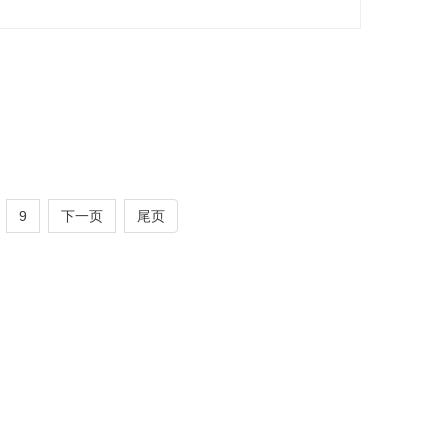
排产优化空间布局，实现高效用地、绿色低碳、提质增效
空中要空间、向存量要效益的节约集约用地模式给予肯
用、数字化转型、绿色制造，为城乡土地制度改革、
9
下一页
尾页