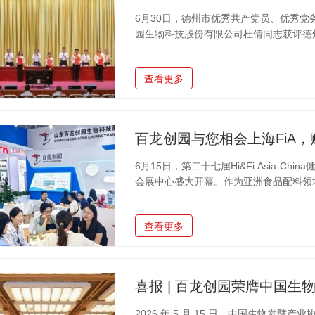
6月30日，德州市优秀共产党员、优秀
园生物科技股份有限公司杜倩同志获评德
对她深耕企业党建、深耕研发一线双重担
缩影。杜倩同志深耕功能糖领域，先后荣
查看更多
行业职工优秀技术创新成果、德州市科技
余项国家 级、省级科技项目的实施和开展
中国际发明专利9项，在国内期刊发表论文
百龙创园与您相会上海FiA
6月15日，第二十七届Hi&Fi Asia-C
会展中心盛大开幕。作为亚洲食品配料领
功能性配料等行业热门赛道，汇聚全球数
及一站式食品配方解决方案重磅亮相4.1
查看更多
作为国内功能糖行业专精特新小巨人企业
年，搭建全产业链生产体系，产品远销全
配、保健品等全品类食品企业。本次展会
喜报 | 百龙创园荣膺中国
2026 年 5 月 15 日，中国生物发