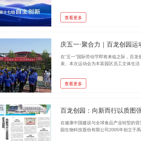
内品牌建设领域极具权威性、专业性的公
（股票代码：605016）凭借深厚的品
查看更多
榜单，品牌价值持续攀升，彰显中国功能
百龙创园深耕行业 20 余年，始终以 “
高新技术企业、专精特新 “小巨人” 企业
庆五一·聚合力｜百龙创园运
在“五一”国际劳动节即将来临之际，百龙创园
束。本次运动会为丰富园区员工文体生活
貌，让大家在运动中释压交友，以饱满状
大项目，大家以球为媒、以赛会友，用汗
查看更多
服，默契配合、凌厉突破、精准投篮，哨
击的每一个瞬间都扣人心弦，场边呐喊欢
们身姿矫健、动作利落，每一分争夺都异
百龙创园：向新而行以质图强
在健康中国建设与全球食品产业转型的背
园生物科技股份有限公司2005年创立于
市后快速发展，成为集研发、生产、销售