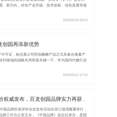
遇、新方向，对在产业升级、技术创新、绿色发展等领
上，山东百龙创园生物科技股份有限公司凭借在生物发
实的产业贡献，被正式授予 “中国生物发酵产业协会生
2026/05/19 09:03
中国生物发酵产业协会副理事长单位，百龙创园多年来
为核心驱动力，在抗性糊精、阿洛酮糖、低聚果糖等核
突破，构建了从菌种研发、
龙创园再添新优势
生产许可证，标志着公司阿洛酮糖产品正式具备合规量产
味剂领域的战略布局再落关键一子。作为国内代糖行业
产品实力不容小觑。多年来，百龙创园持续深耕阿洛酮
与完善的质量管控体系，依托完备的生产设施、专业的
2026/05/12 17:53
量产、品质把控筑牢根基。公司从 2014 年起集中科
16 年实现了液体阿洛酮糖工业化量产，2019 年攻克
进出口税则商品编码预归类参与单位。目前
喜报｜2026 中国品牌价值评价权威发布，百龙创园品牌实力再获权威机构和行业市场双重认可！
2026 中国品牌价值评价信息发布活动在浙江德清隆重举行，
品牌工作办公室主办，《中国品牌》杂志社承办，是国