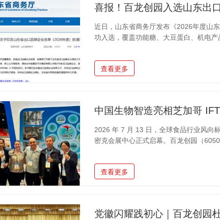
喜报！百龙创园入选山东出
近日，山东省商务厅发布《2026年度山
功入选，覆盖功能糖、大豆蛋白、机电产
司位列榜单，是禹城功能糖领域的核心代
品牌出海发展战略，产品远销70多个国
查看更多
度合作，境内外多家核心海外客户签署有
付能力，海外客户合作粘性持续提升。为
ISO系列认证、BRCGS食品安全、欧
2026 年 7 月 13 日，全球食品行业风向标
密克会展中心正式启幕。百龙创园（60501
位，研发与国际销售团队全线驻场，凭借自
品，吸引北美及全球食品研发、采购客商
查看更多
本届 IFT FIRST 由美国食品技术协会
术企业，覆盖乳品、烘焙、饮品、婴配、
的核心商贸平台。展会期间，
党徽闪耀践初心｜百龙创园