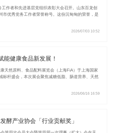
党务工作者和先进基层党组织表彰大会召开。山东百龙创
州市优秀党务工作者荣誉称号。这份沉甸甸的荣誉，是
当的充分肯定，更是百龙创园党建引领产业发展的生动
获山东省生物发酵产业协会科技进步一等奖、中国轻工
2026/07/03 10:52
进步一等奖、山东省五一巾帼标兵等荣誉称号，参与10
，有2项达到了国际先进水平。授权发明专利30项，其
8篇，参与制定企业标准10余项。
，赋能健康食品新发展！
hina健康天然原料、食品配料展览会（上海FiA）于上海国家
域标杆盛会，本次展会聚焦减糖低脂、肠道营养、天然
千家优质供应链企业。百龙创园携全系功能性配料产品
馆41B40展位，对接全球客商，共拓大健康产业蓝海。
2026/06/16 16:59
，百龙创园深耕益生元、膳食纤维、天然代糖领域多
球60余个国家及地区，深度服务乳品、饮品、烘焙、婴
紧扣当下健康消费趋势，
生物发酵产业协会「行业贡献奖」
酵产业协会第四次会员大会暨第四届一次理事（扩大）会在天