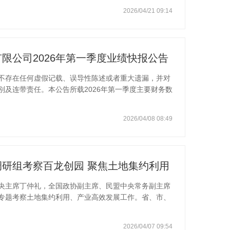
之一。面对复杂市场环境，百龙创园坚守实业报国初
2026/04/21 09:14
精细管理、党建引领、社会责任为抓手，走出科技型、
发展之路。2025年公司业绩跨越式增长，实现营业总
润3.69亿元，同比增长50.06%，
限公司2026年第一季度业绩快报公告
不存在任何虚假记载、误导性陈述或者重大遗漏，并对
及连带责任。本公告所载2026年第一季度主要财务数
，具体数据以公司2026年第一季度报告中披露的数据
26年第一季度主要财务数据和指标单位：万元项 目本
2026/04/08 08:49
,261.0231,329.7725.32营业利润
,221.169,581.8048.42归属于上市公司股东的净利润
研组考察百龙创园 聚焦土地集约利用
央主席丁仲礼，全国政协副主席、民盟中央常务副主席
专题考察土地集约利用、产业高效发展工作。省、市、
况。调研组详细了解百龙创园在工业上楼、立体开发、
过建设多层厂房、数字化车间，将土地利用从“平铺式”
2026/04/07 09:54