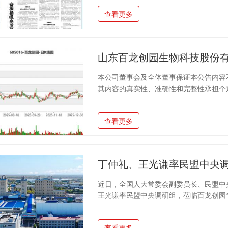
食品原料多品种、规模化生产能力的企业
查看更多
心，以项目建设、科技创新、全球拓展、
创新型、开放型、责任型民营企业的高质量
收入13.79亿元，同比增长19.75%；净利
山东百龙创园生物科技股份有
本公司董事会及全体董事保证本公告内容
其内容的真实性、准确性和完整性承担个别
据为初步核算数据，未经会计师事务所审计
为准，提请投资者注意投资风险。一、20
查看更多
报告期上年同期增减变动幅度（％）营业总收入39
14,213.269,639.0047.46利润总额14
12,058.788,141.
丁仲礼、王光谦率民盟中央调
近日，全国人大常委会副委员长、民盟中
王光谦率民盟中央调研组，莅临百龙创园
区相关领导陪同，公司负责人介绍有关情
亩均效益等方面的创新实践。百龙创园通