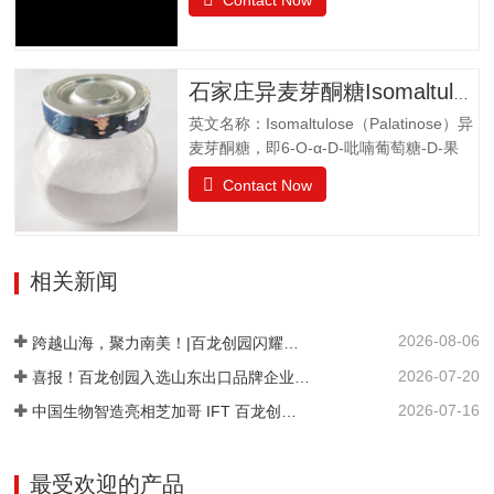
Contact Now
色。 4.冰点降低能力5.不易结晶性6.与其
差不大水苏糖没有还原性可添加在液体食
它糖类或甜味剂协同作用增强风味结晶果
品中，如乳酸饮料、醋饮料、啤酒等饮料
糖作为一种重要的营养甜味剂，已广泛应
中，开发出新型功能型食品，且添加量
用于功能食品、营养保健食品、冷饮食品
小，效果显著，不会破坏原有食品的风
石家庄异麦芽酮糖Isomaltulose（Palatinose）
以及低热值食品和运动型饮料配方中。结
味。添加在焙烤食品中，可保持水分，…
英文名称：Isomaltulose（Palatinose）异
晶果糖质量标准GBT20882.3项目要求外观
麦芽酮糖，即6-O-α-D-吡喃葡萄糖-D-果
白色晶体或结晶性粉末气味具有产品特有
糖，是一种结晶状的还原性二糖，由葡萄
的气味果糖（占干基比）/% ≥99.0干燥失
Contact Now
糖与果糖以α-1,6糖苷键结合而成。分子式
重/%≤0.5pH值4.0~7.05-羟甲基糠醛（以吸
为C12H22O11•H2O。异麦芽酮糖晶体含
光度计）≤0.32硫酸灰分/%≤0.05氯化
有1分子水，斜方晶体，外观与白砂糖相
物/%≤0.01不溶性颗粒/（mg/kg）≤20
似，晶体比白砂糖稍细，失水后不呈结晶
相关新闻
状。甜度为蔗糖的42%。其甜味特性与蔗
糖相似。异麦芽酮糖没有吸湿性。抗酸解
2026-08-06
能力很强。热稳定比蔗糖略差，不被大多
跨越山海，聚力南美！|百龙创园闪耀巴西 FiSA 南美食品配料展，深耕健康配料市场
数细菌和酵母所发酵。遮蔽异味，平衡口
2026-07-20
喜报！百龙创园入选山东出口品牌企业名单
感和风味。在高温下长时间加热比蔗糖稍
2026-07-16
中国生物智造亮相芝加哥 IFT 百龙创园 S1421 展位引爆全球健康配料洽谈热潮
易容易着色。 法规许可中国：食品添加剂
美国：FDA认证为GRAS食品欧洲：允许添
加在食品中澳新拉美：…
最受欢迎的产品