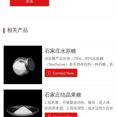
发送
相关产品
石家庄水苏糖
水苏糖产品分类：70%，80%水苏糖
（Stachyose）是天然存在的一种四糖，其
结构有两个半乳糖、一个葡萄糖和一个果
Contact Now
糖组成。是一种非还原性功能低聚糖，水
苏糖不为人体肠胃消化液所分解，属于可
溶性膳食纤维。水苏糖外观为白色粉末，
口感清爽，无异味；作为普通食品生产经
石家庄结晶果糖
营。物理特性：甜度为蔗糖的22%易溶于
1.低热量、可被肠道消化、吸收，是人体
水，溶解度为130g（20℃），不同于乙
的营养来源。2.高保湿性，低水活性3.含有
醚、乙醇等有机溶剂保湿性和吸湿性均小
醛基，可发生美拉德反应，使烘焙食品上
于蔗糖，但高于高果糖浆渗透压与蔗糖相