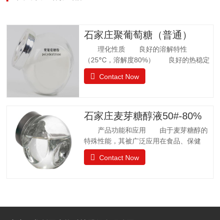
石家庄聚葡萄糖（普通）
理化性质 良好的溶解特性
（25℃，溶解度80%） 良好的热稳定
性 环境湿度高，充分吸水 法规
Contact Now
许可 57个国家批准应用聚葡萄糖.
日本厚生省批准聚葡萄糖作为食品应用，
而不是食品添加剂. 中国已通过批准.
聚葡萄糖质量标准 GB25541-2010项目
石家庄麦芽糖醇液50#-80%
指标聚葡萄糖中和、脱色后的聚葡萄糖.聚
产品功能和应用 由于麦芽糖醇的
葡萄糖(以干基、无灰分品计), w/%
特殊性能，其被广泛应用在食品、保健
≥90.0 干燥减量，w
品、日常卫生品种，例如冰淇淋、果汁制
Contact Now
品、饼干、酱菜、糖果等。 麦芽糖醇
质量标准GB28307-2012项目麦芽糖醇麦
芽糖醇液Ⅰ型Ⅱ型麦芽糖醇含量（占干基计）
W/% ≥98.0 5050山梨醇（占干基计）W/%
≤—8.0 8.0 水分 W/%1132.0 还原糖（以葡
萄糖计）W/% ≤0.10.30.3灼烧残渣 W/%