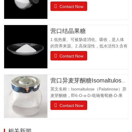
结构有两个半乳糖、一个葡萄糖和一个果
Contact Now
糖组成。是一种非还原性功能低聚糖，水
苏糖不为人体肠胃消化液所分解，属于可
溶性膳食纤维。水苏糖外观为白色粉末，
口感清爽，无异味；作为普通食品生产经
营口结晶果糖
营。物理特性：甜度为蔗糖的22%易溶于
1.低热量、可被肠道消化、吸收，是人体
水，溶解度为130g（20℃），不同于乙
的营养来源。2.高保湿性，低水活性3.含有
醚、乙醇等有机溶剂保湿性和吸湿性均小
醛基，可发生美拉德反应，使烘焙食品上
于蔗糖，但高于高果糖浆渗透压与蔗糖相
Contact Now
色。 4.冰点降低能力5.不易结晶性6.与其
差不大水苏糖没有还原性可添加在液体食
它糖类或甜味剂协同作用增强风味结晶果
品中，如乳酸饮料、醋饮料、啤酒等饮料
糖作为一种重要的营养甜味剂，已广泛应
中，开发出新型功能型食品，且添加量
用于功能食品、营养保健食品、冷饮食品
小，效果显著，不会破坏原有食品的风
营口异麦芽酮糖Isomaltulose（Palatinose）
以及低热值食品和运动型饮料配方中。结
味。添加在焙烤食品中，可保持水分，…
英文名称：Isomaltulose（Palatinose）异
晶果糖质量标准GBT20882.3项目要求外观
麦芽酮糖，即6-O-α-D-吡喃葡萄糖-D-果
白色晶体或结晶性粉末气味具有产品特有
糖，是一种结晶状的还原性二糖，由葡萄
的气味果糖（占干基比）/% ≥99.0干燥失
Contact Now
糖与果糖以α-1,6糖苷键结合而成。分子式
重/%≤0.5pH值4.0~7.05-羟甲基糠醛（以吸
为C12H22O11•H2O。异麦芽酮糖晶体含
光度计）≤0.32硫酸灰分/%≤0.05氯化
有1分子水，斜方晶体，外观与白砂糖相
物/%≤0.01不溶性颗粒/（mg/kg）≤20
似，晶体比白砂糖稍细，失水后不呈结晶
相关新闻