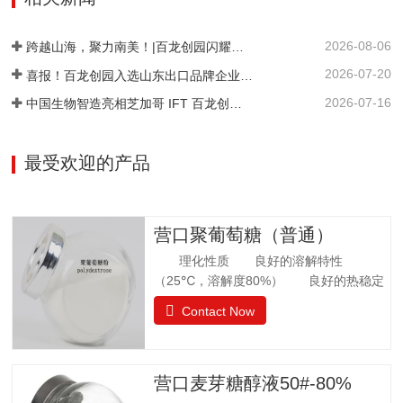
状。甜度为蔗糖的42%。其甜味特性与蔗
糖相似。异麦芽酮糖没有吸湿性。抗酸解
2026-08-06
能力很强。热稳定比蔗糖略差，不被大多
跨越山海，聚力南美！|百龙创园闪耀巴西 FiSA 南美食品配料展，深耕健康配料市场
数细菌和酵母所发酵。遮蔽异味，平衡口
2026-07-20
喜报！百龙创园入选山东出口品牌企业名单
感和风味。在高温下长时间加热比蔗糖稍
2026-07-16
中国生物智造亮相芝加哥 IFT 百龙创园 S1421 展位引爆全球健康配料洽谈热潮
易容易着色。 法规许可中国：食品添加剂
美国：FDA认证为GRAS食品欧洲：允许添
加在食品中澳新拉美：…
最受欢迎的产品
营口聚葡萄糖（普通）
理化性质 良好的溶解特性
（25℃，溶解度80%） 良好的热稳定
性 环境湿度高，充分吸水 法规
Contact Now
许可 57个国家批准应用聚葡萄糖.
日本厚生省批准聚葡萄糖作为食品应用，
而不是食品添加剂. 中国已通过批准.
聚葡萄糖质量标准 GB25541-2010项目
营口麦芽糖醇液50#-80%
指标聚葡萄糖中和、脱色后的聚葡萄糖.聚