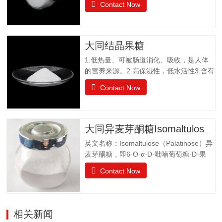
Contact Now
糖组成。是一种非还原性功能低聚糖，水
苏糖不为人体肠胃消化液所分解，属于可
溶性膳食纤维。水苏糖外观为白色粉末，
口感清爽，无异味；作为普通食品生产经
大同结晶果糖
营。物理特性：甜度为蔗糖的22%易溶于
1.低热量、可被肠道消化、吸收，是人体
水，溶解度为130g（20℃），不同于乙
的营养来源。2.高保湿性，低水活性3.含有
醚、乙醇等有机溶剂保湿性和吸湿性均小
醛基，可发生美拉德反应，使烘焙食品上
于蔗糖，但高于高果糖浆渗透压与蔗糖相
Contact Now
色。 4.冰点降低能力5.不易结晶性6.与其
差不大水苏糖没有还原性可添加在液体食
它糖类或甜味剂协同作用增强风味结晶果
品中，如乳酸饮料、醋饮料、啤酒等饮料
糖作为一种重要的营养甜味剂，已广泛应
中，开发出新型功能型食品，且添加量
用于功能食品、营养保健食品、冷饮食品
小，效果显著，不会破坏原有食品的风
大同异麦芽酮糖Isomaltulose（Palatinose）
以及低热值食品和运动型饮料配方中。结
味。添加在焙烤食品中，可保持水分，…
英文名称：Isomaltulose（Palatinose）异
晶果糖质量标准GBT20882.3项目要求外观
麦芽酮糖，即6-O-α-D-吡喃葡萄糖-D-果
白色晶体或结晶性粉末气味具有产品特有
糖，是一种结晶状的还原性二糖，由葡萄
的气味果糖（占干基比）/% ≥99.0干燥失
Contact Now
糖与果糖以α-1,6糖苷键结合而成。分子式
重/%≤0.5pH值4.0~7.05-羟甲基糠醛（以吸
为C12H22O11•H2O。异麦芽酮糖晶体含
光度计）≤0.32硫酸灰分/%≤0.05氯化
有1分子水，斜方晶体，外观与白砂糖相
物/%≤0.01不溶性颗粒/（mg/kg）≤20
似，晶体比白砂糖稍细，失水后不呈结晶
相关新闻
状。甜度为蔗糖的42%。其甜味特性与蔗