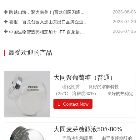
糖相似。异麦芽酮糖没有吸湿性。抗酸解
2026-08-06
能力很强。热稳定比蔗糖略差，不被大多
跨越山海，聚力南美！|百龙创园闪耀巴西 FiSA 南美食品配料展，深耕健康配料市场
数细菌和酵母所发酵。遮蔽异味，平衡口
2026-07-20
喜报！百龙创园入选山东出口品牌企业名单
感和风味。在高温下长时间加热比蔗糖稍
2026-07-16
中国生物智造亮相芝加哥 IFT 百龙创园 S1421 展位引爆全球健康配料洽谈热潮
易容易着色。 法规许可中国：食品添加剂
美国：FDA认证为GRAS食品欧洲：允许添
加在食品中澳新拉美：…
最受欢迎的产品
大同聚葡萄糖（普通）
理化性质 良好的溶解特性
（25℃，溶解度80%） 良好的热稳定
性 环境湿度高，充分吸水 法规
Contact Now
许可 57个国家批准应用聚葡萄糖.
日本厚生省批准聚葡萄糖作为食品应用，
而不是食品添加剂. 中国已通过批准.
聚葡萄糖质量标准 GB25541-2010项目
大同麦芽糖醇液50#-80%
指标聚葡萄糖中和、脱色后的聚葡萄糖.聚
产品功能和应用 由于麦芽糖醇的