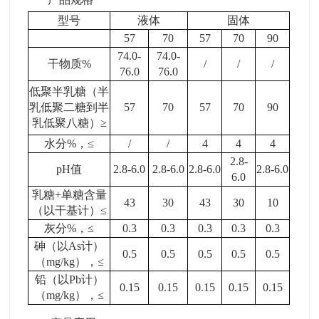
型号
液体
固体
57
70
57
70
90
74.0-
74.0-
干物质
%
/
/
/
76.0
76.0
低聚半乳糖（半
乳低聚二糖到半
57
70
57
70
90
乳低聚八糖）
≥
水分
%
，
≤
/
/
4
4
4
2.8-
pH
值
2.8-6.0
2.8-6.0
2.8-6.0
2.8-6.0
6.0
乳糖
+
单糖含量
43
30
43
30
10
（以干基计）
≤
灰分
%
，
≤
0.3
0.3
0.3
0.3
0.3
砷（以
As
计）
0.5
0.5
0.5
0.5
0.5
（
mg/kg
），
≤
铅（以
Pb
计）
0.15
0.15
0.15
0.15
0.15
（
mg/kg
），
≤