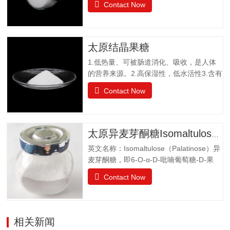
Contact Now
糖组成。是一种非还原性功能低聚糖，水
苏糖不为人体肠胃消化液所分解，属于可
溶性膳食纤维。水苏糖外观为白色粉末，
口感清爽，无异味；作为普通食品生产经
太原结晶果糖
营。物理特性：甜度为蔗糖的22%易溶于
1.低热量、可被肠道消化、吸收，是人体
水，溶解度为130g（20℃），不同于乙
的营养来源。2.高保湿性，低水活性3.含有
醚、乙醇等有机溶剂保湿性和吸湿性均小
醛基，可发生美拉德反应，使烘焙食品上
于蔗糖，但高于高果糖浆渗透压与蔗糖相
Contact Now
色。 4.冰点降低能力5.不易结晶性6.与其
差不大水苏糖没有还原性可添加在液体食
它糖类或甜味剂协同作用增强风味结晶果
品中，如乳酸饮料、醋饮料、啤酒等饮料
糖作为一种重要的营养甜味剂，已广泛应
中，开发出新型功能型食品，且添加量
用于功能食品、营养保健食品、冷饮食品
小，效果显著，不会破坏原有食品的风
太原异麦芽酮糖Isomaltulose（Palatinose）
以及低热值食品和运动型饮料配方中。结
味。添加在焙烤食品中，可保持水分，…
英文名称：Isomaltulose（Palatinose）异
晶果糖质量标准GBT20882.3项目要求外观
麦芽酮糖，即6-O-α-D-吡喃葡萄糖-D-果
白色晶体或结晶性粉末气味具有产品特有
糖，是一种结晶状的还原性二糖，由葡萄
的气味果糖（占干基比）/% ≥99.0干燥失
Contact Now
糖与果糖以α-1,6糖苷键结合而成。分子式
重/%≤0.5pH值4.0~7.05-羟甲基糠醛（以吸
为C12H22O11•H2O。异麦芽酮糖晶体含
光度计）≤0.32硫酸灰分/%≤0.05氯化
有1分子水，斜方晶体，外观与白砂糖相
物/%≤0.01不溶性颗粒/（mg/kg）≤20
似，晶体比白砂糖稍细，失水后不呈结晶
相关新闻
状。甜度为蔗糖的42%。其甜味特性与蔗