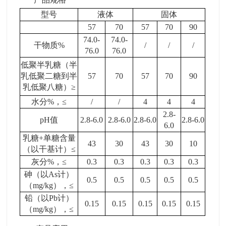
型号
液体
固体
57
70
57
70
90
74.0-
74.0-
干物质
%
/
/
/
76.0
76.0
低聚半乳糖（半
乳低聚二糖到半
57
70
57
70
90
乳低聚八糖）
≥
水分
%
，
≤
/
/
4
4
4
2.8-
pH
值
2.8-6.0
2.8-6.0
2.8-6.0
2.8-6.0
6.0
乳糖
+
单糖含量
43
30
43
30
10
（以干基计）
≤
灰分
%
，
≤
0.3
0.3
0.3
0.3
0.3
砷（以
As
计）
0.5
0.5
0.5
0.5
0.5
（
mg/kg
），
≤
铅（以
Pb
计）
0.15
0.15
0.15
0.15
0.15
（
mg/kg
），
≤