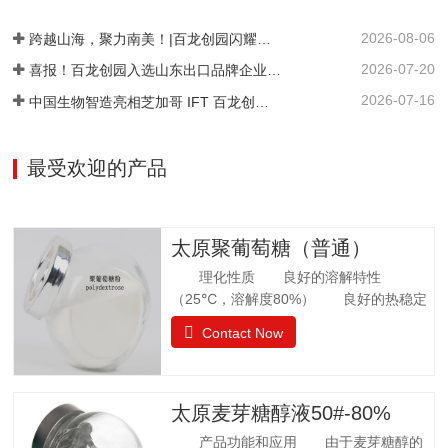
糖相似。异麦芽酮糖没有吸湿性。抗酸解
2026-08-06
能力很强。热稳定比蔗糖略差，不被大多
跨越山海，聚力南美！|百龙创园闪耀巴西 FiSA 南美食品配料展，深耕健康配料市场
数细菌和酵母所发酵。遮蔽异味，平衡口
2026-07-20
喜报！百龙创园入选山东出口品牌企业名单
感和风味。在高温下长时间加热比蔗糖稍
2026-07-16
中国生物智造亮相芝加哥 IFT 百龙创园 S1421 展位引爆全球健康配料洽谈热潮
易容易着色。 法规许可中国：食品添加剂
美国：FDA认证为GRAS食品欧洲：允许添
加在食品中澳新拉美：…
最受欢迎的产品
太原聚葡萄糖（普通）
理化性质 良好的溶解特性
（25℃，溶解度80%） 良好的热稳定
性 环境湿度高，充分吸水 法规
Contact Now
许可 57个国家批准应用聚葡萄糖.
日本厚生省批准聚葡萄糖作为食品应用，
而不是食品添加剂. 中国已通过批准.
聚葡萄糖质量标准 GB25541-2010项目
太原麦芽糖醇液50#-80%
指标聚葡萄糖中和、脱色后的聚葡萄糖.聚
产品功能和应用 由于麦芽糖醇的