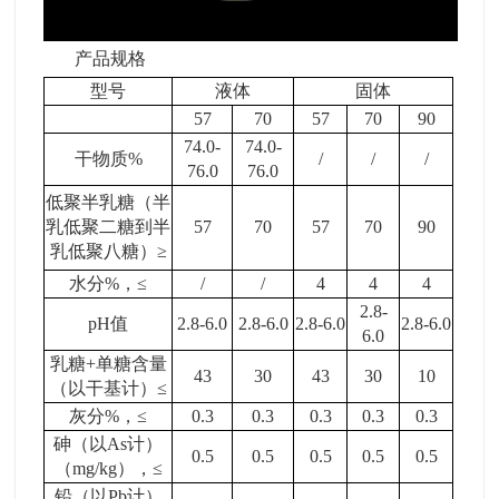
产品规格
型号
液体
固体
57
70
57
70
90
74.0-
74.0-
干物质
%
/
/
/
76.0
76.0
低聚半乳糖（半
乳低聚二糖到半
57
70
57
70
90
乳低聚八糖）
≥
水分
%
，
≤
/
/
4
4
4
2.8-
pH
值
2.8-6.0
2.8-6.0
2.8-6.0
2.8-6.0
6.0
乳糖
+
单糖含量
43
30
43
30
10
（以干基计）
≤
灰分
%
，
≤
0.3
0.3
0.3
0.3
0.3
砷（以
As
计）
0.5
0.5
0.5
0.5
0.5
（
mg/kg
），
≤
铅（以
Pb
计）