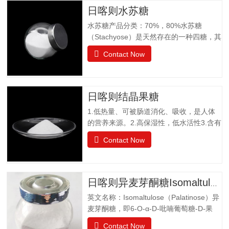
日喀则水苏糖
水苏糖产品分类：70%，80%水苏糖
（Stachyose）是天然存在的一种四糖，其
结构有两个半乳糖、一个葡萄糖和一个果
Contact Now
糖组成。是一种非还原性功能低聚糖，水
苏糖不为人体肠胃消化液所分解，属于可
溶性膳食纤维。水苏糖外观为白色粉末，
口感清爽，无异味；作为普通食品生产经
日喀则结晶果糖
营。物理特性：甜度为蔗糖的22%易溶于
1.低热量、可被肠道消化、吸收，是人体
水，溶解度为130g（20℃），不同于乙
的营养来源。2.高保湿性，低水活性3.含有
醚、乙醇等有机溶剂保湿性和吸湿性均小
醛基，可发生美拉德反应，使烘焙食品上
于蔗糖，但高于高果糖浆渗透压与蔗糖相
Contact Now
色。 4.冰点降低能力5.不易结晶性6.与其
差不大水苏糖没有还原性可添加在液体食
它糖类或甜味剂协同作用增强风味结晶果
品中，如乳酸饮料、醋饮料、啤酒等饮料
糖作为一种重要的营养甜味剂，已广泛应
中，开发出新型功能型食品，且添加量
用于功能食品、营养保健食品、冷饮食品
小，效果显著，不会破坏原有食品的风
日喀则异麦芽酮糖Isomaltulose（Palatinose）
以及低热值食品和运动型饮料配方中。结
味。添加在焙烤食品中，可保持水分，…
英文名称：Isomaltulose（Palatinose）异
晶果糖质量标准GBT20882.3项目要求外观
麦芽酮糖，即6-O-α-D-吡喃葡萄糖-D-果
白色晶体或结晶性粉末气味具有产品特有
糖，是一种结晶状的还原性二糖，由葡萄
的气味果糖（占干基比）/% ≥99.0干燥失
Contact Now