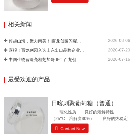
糖与果糖以α-1,6糖苷键结合而成。分子式
重/%≤0.5pH值4.0~7.05-羟甲基糠醛（以吸
为C12H22O11•H2O。异麦芽酮糖晶体含
光度计）≤0.32硫酸灰分/%≤0.05氯化
有1分子水，斜方晶体，外观与白砂糖相
物/%≤0.01不溶性颗粒/（mg/kg）≤20
似，晶体比白砂糖稍细，失水后不呈结晶
相关新闻
状。甜度为蔗糖的42%。其甜味特性与蔗
糖相似。异麦芽酮糖没有吸湿性。抗酸解
2026-08-06
能力很强。热稳定比蔗糖略差，不被大多
跨越山海，聚力南美！|百龙创园闪耀巴西 FiSA 南美食品配料展，深耕健康配料市场
数细菌和酵母所发酵。遮蔽异味，平衡口
2026-07-20
喜报！百龙创园入选山东出口品牌企业名单
感和风味。在高温下长时间加热比蔗糖稍
2026-07-16
中国生物智造亮相芝加哥 IFT 百龙创园 S1421 展位引爆全球健康配料洽谈热潮
易容易着色。 法规许可中国：食品添加剂
美国：FDA认证为GRAS食品欧洲：允许添
加在食品中澳新拉美：…
最受欢迎的产品
日喀则聚葡萄糖（普通）
理化性质 良好的溶解特性
（25℃，溶解度80%） 良好的热稳定
性 环境湿度高，充分吸水 法规
Contact Now
许可 57个国家批准应用聚葡萄糖.