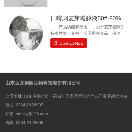
日本厚生省批准聚葡萄糖作为食品应用，
而不是食品添加剂. 中国已通过批准.
聚葡萄糖质量标准 GB25541-2010项目
日喀则麦芽糖醇液50#-80%
指标聚葡萄糖中和、脱色后的聚葡萄糖.聚
产品功能和应用 由于麦芽糖醇的
葡萄糖(以干基、无灰分品计), w/%
特殊性能，其被广泛应用在食品、保健
≥90.0 干燥减量，w
品、日常卫生品种，例如冰淇淋、果汁制
Contact Now
品、饼干、酱菜、糖果等。 麦芽糖醇
质量标准GB28307-2012项目麦芽糖醇麦
芽糖醇液Ⅰ型Ⅱ型麦芽糖醇含量（占干基计）
W/% ≥98.0 5050山梨醇（占干基计）W/%
≤—8.0 8.0 水分 W/%1132.0 还原糖（以葡
萄糖计）W/% ≤0.10.30.3灼烧残渣 W/%
山东百龙创园生物科技股份有限公司
≤0.10.10.1比旋光度 αm（20℃，
D)/[(°).dm2.kg-1]+105.5 —+108.5——硫
公司地址:
山东省德州市（禹城）国家高新技术产业开发区德信大街
酸盐（以SO4计）/(mg/kg) ≤100100100氯
化物
电话:
0534-2128607
邮箱:
sdblcy@126.com
传真:
0534-2128609