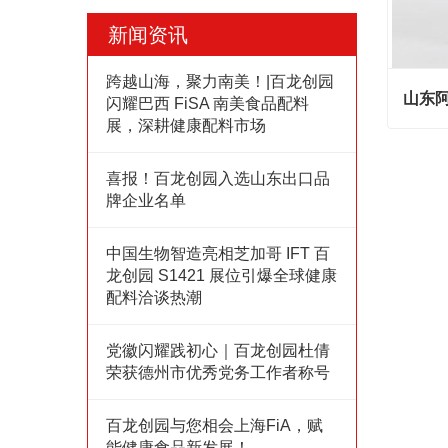
新闻资讯
跨越山海，聚力南美！|百龙创园
山东
闪耀巴西 FiSA 南美食品配料
展，深耕健康配料市场
山东阿
喜报！百龙创园入选山东出口品
Cont
牌企业名单
中国生物智造亮相芝加哥 IFT 百
龙创园 S1421 展位引爆全球健康
配料洽谈热潮
党徽闪耀践初心｜百龙创园杜倩
荣获德州市优秀党务工作者称号
百龙创园与您相会上海FiA，赋
能健康食品新发展！