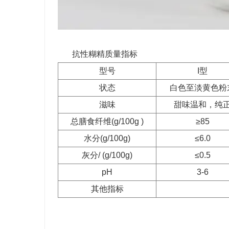
抗性糊精质量指标
型号
I型
状态
白色至淡黄色粉
滋味
甜味温和，纯
总膳食纤维(g/100g )
≥85
水分(g/100g)
≤6.0
灰分/ (g/100g)
≤0.5
pH
3-6
其他指标