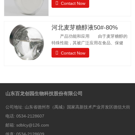
Contact Now
许可 57个国家批准应用聚葡萄糖.
日本厚生省批准聚葡萄糖作为食品应用，
而不是食品添加剂. 中国已通过批准.
聚葡萄糖质量标准 GB25541-2010项目
河北麦芽糖醇液50#-80%
指标聚葡萄糖中和、脱色后的聚葡萄糖.聚
产品功能和应用 由于麦芽糖醇的
葡萄糖(以干基、无灰分品计), w/%
特殊性能，其被广泛应用在食品、保健
≥90.0 干燥减量，w
品、日常卫生品种，例如冰淇淋、果汁制
Contact Now
品、饼干、酱菜、糖果等。 麦芽糖醇
质量标准GB28307-2012项目麦芽糖醇麦
芽糖醇液Ⅰ型Ⅱ型麦芽糖醇含量（占干基计）
W/% ≥98.0 5050山梨醇（占干基计）W/%
≤—8.0 8.0 水分 W/%1132.0 还原糖（以葡
萄糖计）W/% ≤0.10.30.3灼烧残渣 W/%
山东百龙创园生物科技股份有限公司
≤0.10.10.1比旋光度 αm（20℃，
D)/[(°).dm2.kg-1]+105.5 —+108.5——硫
公司地址:
山东省德州市（禹城）国家高新技术产业开发区德信大街
酸盐（以SO4计）/(mg/kg) ≤100100100氯
化物
电话:
0534-2128607
邮箱:
sdblcy@126.com
传真:
0534-2128609