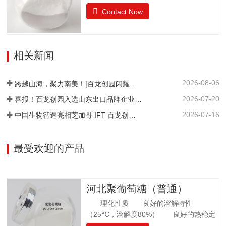
糖，是一种结晶状的还原性二糖，由葡萄
的气味果糖（占干基比）/% ≥99.0干燥失
Contact Now
糖与果糖以α-1,6糖苷键结合而成。分子式
重/%≤0.5pH值4.0~7.05-羟甲基糠醛（以吸
为C12H22O11•H2O。异麦芽酮糖晶体含
光度计）≤0.32硫酸灰分/%≤0.05氯化
有1分子水，斜方晶体，外观与白砂糖相
物/%≤0.01不溶性颗粒/（mg/kg）≤20
似，晶体比白砂糖稍细，失水后不呈结晶
相关新闻
状。甜度为蔗糖的42%。其甜味特性与蔗
糖相似。异麦芽酮糖没有吸湿性。抗酸解
2026-08-06
能力很强。热稳定比蔗糖略差，不被大多
跨越山海，聚力南美！|百龙创园闪耀巴西 FiSA 南美食品配料展，深耕健康配料市场
数细菌和酵母所发酵。遮蔽异味，平衡口
2026-07-20
喜报！百龙创园入选山东出口品牌企业名单
感和风味。在高温下长时间加热比蔗糖稍
2026-07-16
中国生物智造亮相芝加哥 IFT 百龙创园 S1421 展位引爆全球健康配料洽谈热潮
易容易着色。 法规许可中国：食品添加剂
美国：FDA认证为GRAS食品欧洲：允许添
加在食品中澳新拉美：…
最受欢迎的产品
河北聚葡萄糖（普通）
理化性质 良好的溶解特性
（25℃，溶解度80%） 良好的热稳定
性 环境湿度高，充分吸水 法规