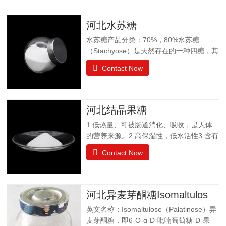
河北水苏糖
水苏糖产品分类：70%，80%水苏糖
（Stachyose）是天然存在的一种四糖，其
结构有两个半乳糖、一个葡萄糖和一个果
Contact Now
糖组成。是一种非还原性功能低聚糖，水
苏糖不为人体肠胃消化液所分解，属于可
溶性膳食纤维。水苏糖外观为白色粉末，
口感清爽，无异味；作为普通食品生产经
河北结晶果糖
营。物理特性：甜度为蔗糖的22%易溶于
1.低热量、可被肠道消化、吸收，是人体
水，溶解度为130g（20℃），不同于乙
的营养来源。2.高保湿性，低水活性3.含有
醚、乙醇等有机溶剂保湿性和吸湿性均小
醛基，可发生美拉德反应，使烘焙食品上
于蔗糖，但高于高果糖浆渗透压与蔗糖相
Contact Now
色。 4.冰点降低能力5.不易结晶性6.与其
差不大水苏糖没有还原性可添加在液体食
它糖类或甜味剂协同作用增强风味结晶果
品中，如乳酸饮料、醋饮料、啤酒等饮料
糖作为一种重要的营养甜味剂，已广泛应
中，开发出新型功能型食品，且添加量
用于功能食品、营养保健食品、冷饮食品
小，效果显著，不会破坏原有食品的风
河北异麦芽酮糖Isomaltulose（Palatinose）
以及低热值食品和运动型饮料配方中。结
味。添加在焙烤食品中，可保持水分，…
英文名称：Isomaltulose（Palatinose）异
晶果糖质量标准GBT20882.3项目要求外观
麦芽酮糖，即6-O-α-D-吡喃葡萄糖-D-果
白色晶体或结晶性粉末气味具有产品特有