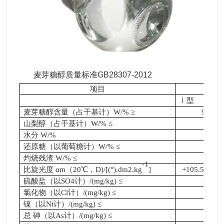
麦芽糖醇质量标准GB28307-2012
项目
麦
Ⅰ型
麦芽糖醇含量（占干基计）W/% ≥
98.0
山梨醇（占干基计）W/% ≤
—
水分 W/%
1
还原糖（以葡萄糖计）W/% ≤
0.1
灼烧残渣 W/% ≤
0.1
-1
比旋光度 αm（20℃，D)/[(°).dm2.kg
]
+105.5 —+10
硫酸盐（以SO4计）/(mg/kg) ≤
100
氯化物（以Cl计）/(mg/kg) ≤
50
镍（以Ni计）/(mg/kg) ≤
2
总 砷（以As计）/(mg/kg) ≤
3