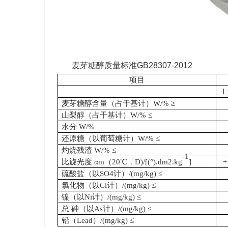
麦芽糖醇质量标准GB28307-2012
项目
Ⅰ
麦芽糖醇含量（占干基计）W/% ≥
山梨醇（占干基计）W/% ≤
水分 W/%
还原糖（以葡萄糖计）W/% ≤
灼烧残渣 W/% ≤
-1
比旋光度 αm（20℃，D)/[(°).dm2.kg
]
+
硫酸盐（以SO4计）/(mg/kg) ≤
氯化物（以Cl计）/(mg/kg) ≤
镍（以Ni计）/(mg/kg) ≤
总 砷（以As计）/(mg/kg) ≤
铅（Lead）/(mg/kg) ≤