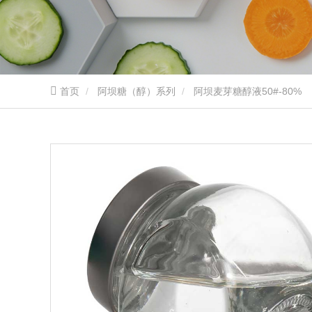
首页
阿坝糖（醇）系列
阿坝麦芽糖醇液50#-80%