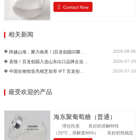
糖，是一种结晶状的还原性二糖，由葡萄
的气味果糖（占干基比）/% ≥99.0干燥失
Contact Now
糖与果糖以α-1,6糖苷键结合而成。分子式
重/%≤0.5pH值4.0~7.05-羟甲基糠醛（以吸
为C12H22O11•H2O。异麦芽酮糖晶体含
光度计）≤0.32硫酸灰分/%≤0.05氯化
有1分子水，斜方晶体，外观与白砂糖相
物/%≤0.01不溶性颗粒/（mg/kg）≤20
似，晶体比白砂糖稍细，失水后不呈结晶
相关新闻
状。甜度为蔗糖的42%。其甜味特性与蔗
糖相似。异麦芽酮糖没有吸湿性。抗酸解
2026-08-06
能力很强。热稳定比蔗糖略差，不被大多
跨越山海，聚力南美！|百龙创园闪耀巴西 FiSA 南美食品配料展，深耕健康配料市场
数细菌和酵母所发酵。遮蔽异味，平衡口
2026-07-20
喜报！百龙创园入选山东出口品牌企业名单
感和风味。在高温下长时间加热比蔗糖稍
2026-07-16
中国生物智造亮相芝加哥 IFT 百龙创园 S1421 展位引爆全球健康配料洽谈热潮
易容易着色。 法规许可中国：食品添加剂
美国：FDA认证为GRAS食品欧洲：允许添
加在食品中澳新拉美：…
最受欢迎的产品
海东聚葡萄糖（普通）
理化性质 良好的溶解特性
（25℃，溶解度80%） 良好的热稳定
性 环境湿度高，充分吸水 法规