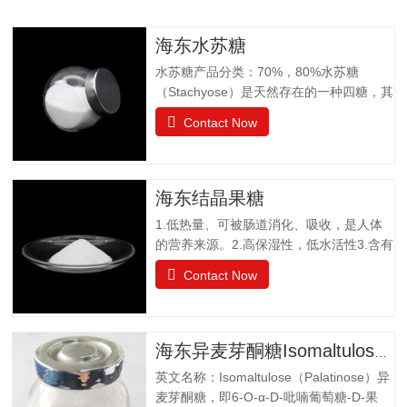
海东水苏糖
水苏糖产品分类：70%，80%水苏糖
（Stachyose）是天然存在的一种四糖，其
结构有两个半乳糖、一个葡萄糖和一个果
Contact Now
糖组成。是一种非还原性功能低聚糖，水
苏糖不为人体肠胃消化液所分解，属于可
溶性膳食纤维。水苏糖外观为白色粉末，
口感清爽，无异味；作为普通食品生产经
海东结晶果糖
营。物理特性：甜度为蔗糖的22%易溶于
1.低热量、可被肠道消化、吸收，是人体
水，溶解度为130g（20℃），不同于乙
的营养来源。2.高保湿性，低水活性3.含有
醚、乙醇等有机溶剂保湿性和吸湿性均小
醛基，可发生美拉德反应，使烘焙食品上
于蔗糖，但高于高果糖浆渗透压与蔗糖相
Contact Now
色。 4.冰点降低能力5.不易结晶性6.与其
差不大水苏糖没有还原性可添加在液体食
它糖类或甜味剂协同作用增强风味结晶果
品中，如乳酸饮料、醋饮料、啤酒等饮料
糖作为一种重要的营养甜味剂，已广泛应
中，开发出新型功能型食品，且添加量
用于功能食品、营养保健食品、冷饮食品
小，效果显著，不会破坏原有食品的风
海东异麦芽酮糖Isomaltulose（Palatinose）
以及低热值食品和运动型饮料配方中。结
味。添加在焙烤食品中，可保持水分，…
英文名称：Isomaltulose（Palatinose）异
晶果糖质量标准GBT20882.3项目要求外观
麦芽酮糖，即6-O-α-D-吡喃葡萄糖-D-果
白色晶体或结晶性粉末气味具有产品特有