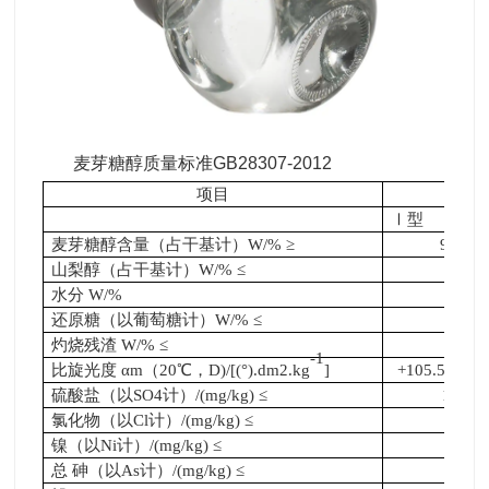
麦芽糖醇质量标准GB28307-2012
项目
麦
Ⅰ型
麦芽糖醇含量（占干基计）W/% ≥
98.0
山梨醇（占干基计）W/% ≤
—
水分 W/%
1
还原糖（以葡萄糖计）W/% ≤
0.1
灼烧残渣 W/% ≤
0.1
-1
比旋光度 αm（20℃，D)/[(°).dm2.kg
]
+105.5 —+10
硫酸盐（以SO4计）/(mg/kg) ≤
100
氯化物（以Cl计）/(mg/kg) ≤
50
镍（以Ni计）/(mg/kg) ≤
2
总 砷（以As计）/(mg/kg) ≤
3