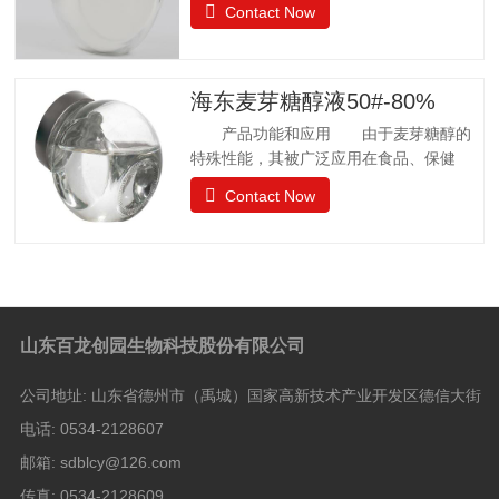
Contact Now
许可 57个国家批准应用聚葡萄糖.
日本厚生省批准聚葡萄糖作为食品应用，
而不是食品添加剂. 中国已通过批准.
聚葡萄糖质量标准 GB25541-2010项目
海东麦芽糖醇液50#-80%
指标聚葡萄糖中和、脱色后的聚葡萄糖.聚
产品功能和应用 由于麦芽糖醇的
葡萄糖(以干基、无灰分品计), w/%
特殊性能，其被广泛应用在食品、保健
≥90.0 干燥减量，w
品、日常卫生品种，例如冰淇淋、果汁制
Contact Now
品、饼干、酱菜、糖果等。 麦芽糖醇
质量标准GB28307-2012项目麦芽糖醇麦
芽糖醇液Ⅰ型Ⅱ型麦芽糖醇含量（占干基计）
W/% ≥98.0 5050山梨醇（占干基计）W/%
≤—8.0 8.0 水分 W/%1132.0 还原糖（以葡
萄糖计）W/% ≤0.10.30.3灼烧残渣 W/%
山东百龙创园生物科技股份有限公司
≤0.10.10.1比旋光度 αm（20℃，
D)/[(°).dm2.kg-1]+105.5 —+108.5——硫
公司地址:
山东省德州市（禹城）国家高新技术产业开发区德信大街
酸盐（以SO4计）/(mg/kg) ≤100100100氯
化物
电话:
0534-2128607
邮箱:
sdblcy@126.com
传真:
0534-2128609