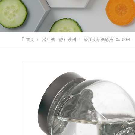
首页
潜江糖（醇）系列
潜江麦芽糖醇液50#-80%