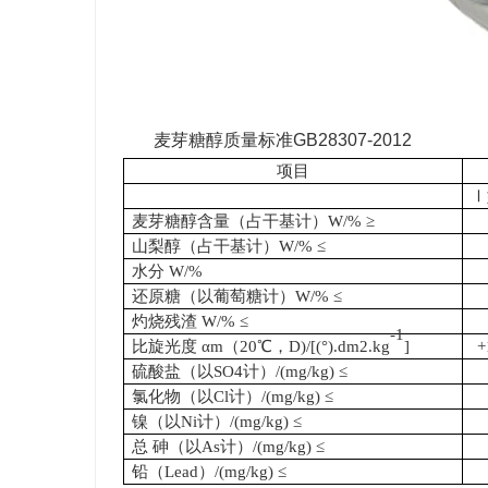
麦芽糖醇质量标准GB28307-2012
项目
Ⅰ
麦芽糖醇含量（占干基计）W/% ≥
山梨醇（占干基计）W/% ≤
水分 W/%
还原糖（以葡萄糖计）W/% ≤
灼烧残渣 W/% ≤
-1
比旋光度 αm（20℃，D)/[(°).dm2.kg
]
+
硫酸盐（以SO4计）/(mg/kg) ≤
氯化物（以Cl计）/(mg/kg) ≤
镍（以Ni计）/(mg/kg) ≤
总 砷（以As计）/(mg/kg) ≤
铅（Lead）/(mg/kg) ≤