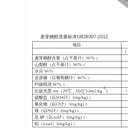
麦芽糖醇质量标准GB28307-2012
项目
Ⅰ
麦芽糖醇含量（占干基计）W/% ≥
山梨醇（占干基计）W/% ≤
水分 W/%
还原糖（以葡萄糖计）W/% ≤
灼烧残渣 W/% ≤
-1
比旋光度 αm（20℃，D)/[(°).dm2.kg
]
+
硫酸盐（以SO4计）/(mg/kg) ≤
氯化物（以Cl计）/(mg/kg) ≤
镍（以Ni计）/(mg/kg) ≤
总 砷（以As计）/(mg/kg) ≤
铅（Lead）/(mg/kg) ≤