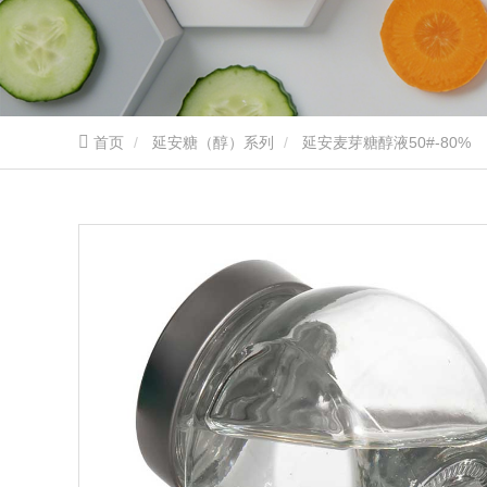
首页
延安糖（醇）系列
延安麦芽糖醇液50#-80%