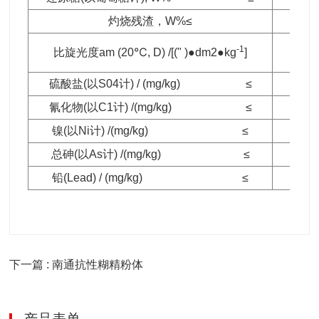
灼烧残渣，W%≤
-1
比旋光度am (20℃, D) /[(" )●dm2●kg
]
+105
硫酸盐(以S04计) / (mg/kg) ≤
氰化物(以C1计) /(mg/kg) ≤
镍(以Ni计) /(mg/kg) ≤
总砷(以As计) /(mg/kg) ≤
铅(Lead) / (mg/kg) ≤
下一篇 : 南通抗性糊精粉体
产品表单