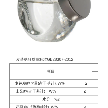
麦芽糖醇质量标准GB28307-2012
项目
麦芽糖醇含量(占干基计), W% ≥
山梨醇(占干基计)，W% ≤
水分，%≤
还原糖(以葡萄糖计), W% ≤