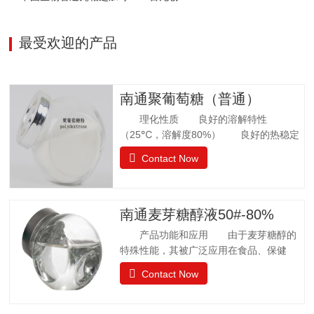
美国：FDA认证为GRAS食品欧洲：允许添
加在食品中澳新拉美：…
最受欢迎的产品
南通聚葡萄糖（普通）
理化性质 良好的溶解特性
（25℃，溶解度80%） 良好的热稳定
性 环境湿度高，充分吸水 法规
Contact Now
许可 57个国家批准应用聚葡萄糖.
日本厚生省批准聚葡萄糖作为食品应用，
而不是食品添加剂. 中国已通过批准.
聚葡萄糖质量标准 GB25541-2010项目
南通麦芽糖醇液50#-80%
指标聚葡萄糖中和、脱色后的聚葡萄糖.聚
产品功能和应用 由于麦芽糖醇的
葡萄糖(以干基、无灰分品计), w/%
特殊性能，其被广泛应用在食品、保健
≥90.0 干燥减量，w
品、日常卫生品种，例如冰淇淋、果汁制
Contact Now
品、饼干、酱菜、糖果等。 麦芽糖醇
质量标准GB28307-2012项目麦芽糖醇麦
芽糖醇液Ⅰ型Ⅱ型麦芽糖醇含量（占干基计）