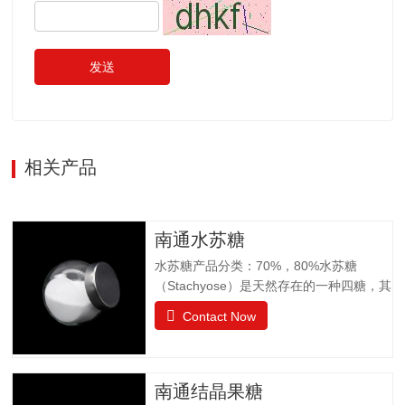
发送
相关产品
南通水苏糖
水苏糖产品分类：70%，80%水苏糖
（Stachyose）是天然存在的一种四糖，其
结构有两个半乳糖、一个葡萄糖和一个果
Contact Now
糖组成。是一种非还原性功能低聚糖，水
苏糖不为人体肠胃消化液所分解，属于可
溶性膳食纤维。水苏糖外观为白色粉末，
口感清爽，无异味；作为普通食品生产经
南通结晶果糖
营。物理特性：甜度为蔗糖的22%易溶于