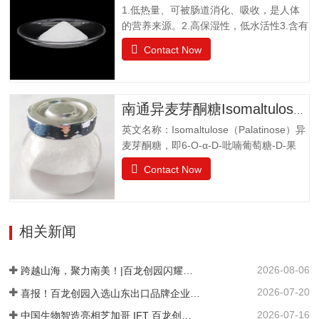
1.低热量、可被肠道消化、吸收，是人体
水，溶解度为130g（20℃），不同于乙
的营养来源。2.高保湿性，低水活性3.含有
醚、乙醇等有机溶剂保湿性和吸湿性均小
醛基，可发生美拉德反应，使烘焙食品上
于蔗糖，但高于高果糖浆渗透压与蔗糖相
Contact Now
色。 4.冰点降低能力5.不易结晶性6.与其
差不大水苏糖没有还原性可添加在液体食
它糖类或甜味剂协同作用增强风味结晶果
品中，如乳酸饮料、醋饮料、啤酒等饮料
糖作为一种重要的营养甜味剂，已广泛应
中，开发出新型功能型食品，且添加量
用于功能食品、营养保健食品、冷饮食品
小，效果显著，不会破坏原有食品的风
南通异麦芽酮糖Isomaltulose（Palatinose）
以及低热值食品和运动型饮料配方中。结
味。添加在焙烤食品中，可保持水分，…
英文名称：Isomaltulose（Palatinose）异
晶果糖质量标准GBT20882.3项目要求外观
麦芽酮糖，即6-O-α-D-吡喃葡萄糖-D-果
白色晶体或结晶性粉末气味具有产品特有
糖，是一种结晶状的还原性二糖，由葡萄
的气味果糖（占干基比）/% ≥99.0干燥失
Contact Now
糖与果糖以α-1,6糖苷键结合而成。分子式
重/%≤0.5pH值4.0~7.05-羟甲基糠醛（以吸
为C12H22O11•H2O。异麦芽酮糖晶体含
光度计）≤0.32硫酸灰分/%≤0.05氯化
有1分子水，斜方晶体，外观与白砂糖相
物/%≤0.01不溶性颗粒/（mg/kg）≤20
似，晶体比白砂糖稍细，失水后不呈结晶
相关新闻
状。甜度为蔗糖的42%。其甜味特性与蔗
糖相似。异麦芽酮糖没有吸湿性。抗酸解
2026-08-06
能力很强。热稳定比蔗糖略差，不被大多
跨越山海，聚力南美！|百龙创园闪耀巴西 FiSA 南美食品配料展，深耕健康配料市场
数细菌和酵母所发酵。遮蔽异味，平衡口
2026-07-20
喜报！百龙创园入选山东出口品牌企业名单
感和风味。在高温下长时间加热比蔗糖稍
2026-07-16
中国生物智造亮相芝加哥 IFT 百龙创园 S1421 展位引爆全球健康配料洽谈热潮
易容易着色。 法规许可中国：食品添加剂