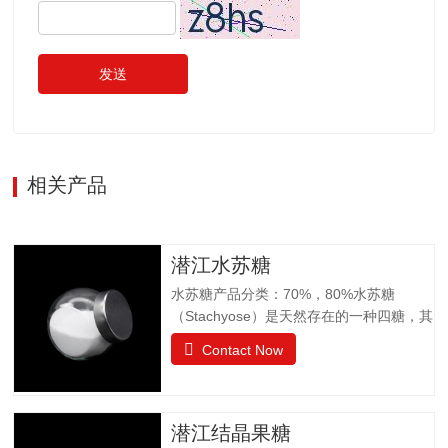
发送
相关产品
潜江水苏糖
水苏糖产品分类：70%，80%水苏糖
（Stachyose）是天然存在的一种四糖，其
结构有两个半乳糖、一个葡萄糖和一个果
Contact Now
糖组成。是一种非还原性功能低聚糖，水
苏糖不为人体肠胃消化液所分解，属于可
溶性膳食纤维。水苏糖外观为白色粉末，
口感清爽，无异味；作为普通食品生产经
潜江结晶果糖
营。物理特性：甜度为蔗糖的22%易溶于