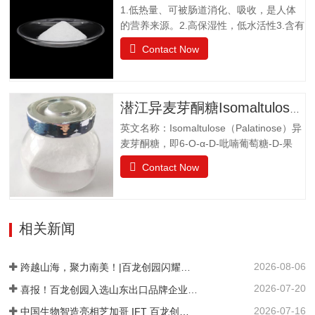
1.低热量、可被肠道消化、吸收，是人体
水，溶解度为130g（20℃），不同于乙
的营养来源。2.高保湿性，低水活性3.含有
醚、乙醇等有机溶剂保湿性和吸湿性均小
醛基，可发生美拉德反应，使烘焙食品上
于蔗糖，但高于高果糖浆渗透压与蔗糖相
Contact Now
色。 4.冰点降低能力5.不易结晶性6.与其
差不大水苏糖没有还原性可添加在液体食
它糖类或甜味剂协同作用增强风味结晶果
品中，如乳酸饮料、醋饮料、啤酒等饮料
糖作为一种重要的营养甜味剂，已广泛应
中，开发出新型功能型食品，且添加量
用于功能食品、营养保健食品、冷饮食品
小，效果显著，不会破坏原有食品的风
潜江异麦芽酮糖Isomaltulose（Palatinose）
以及低热值食品和运动型饮料配方中。结
味。添加在焙烤食品中，可保持水分，…
英文名称：Isomaltulose（Palatinose）异
晶果糖质量标准GBT20882.3项目要求外观
麦芽酮糖，即6-O-α-D-吡喃葡萄糖-D-果
白色晶体或结晶性粉末气味具有产品特有
糖，是一种结晶状的还原性二糖，由葡萄
的气味果糖（占干基比）/% ≥99.0干燥失
Contact Now
糖与果糖以α-1,6糖苷键结合而成。分子式
重/%≤0.5pH值4.0~7.05-羟甲基糠醛（以吸
为C12H22O11•H2O。异麦芽酮糖晶体含
光度计）≤0.32硫酸灰分/%≤0.05氯化
有1分子水，斜方晶体，外观与白砂糖相
物/%≤0.01不溶性颗粒/（mg/kg）≤20
似，晶体比白砂糖稍细，失水后不呈结晶
相关新闻
状。甜度为蔗糖的42%。其甜味特性与蔗
糖相似。异麦芽酮糖没有吸湿性。抗酸解
2026-08-06
能力很强。热稳定比蔗糖略差，不被大多
跨越山海，聚力南美！|百龙创园闪耀巴西 FiSA 南美食品配料展，深耕健康配料市场
数细菌和酵母所发酵。遮蔽异味，平衡口
2026-07-20
喜报！百龙创园入选山东出口品牌企业名单
感和风味。在高温下长时间加热比蔗糖稍
2026-07-16
中国生物智造亮相芝加哥 IFT 百龙创园 S1421 展位引爆全球健康配料洽谈热潮
易容易着色。 法规许可中国：食品添加剂