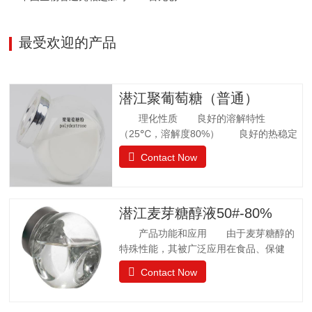
美国：FDA认证为GRAS食品欧洲：允许添
加在食品中澳新拉美：…
最受欢迎的产品
潜江聚葡萄糖（普通）
理化性质 良好的溶解特性
（25℃，溶解度80%） 良好的热稳定
性 环境湿度高，充分吸水 法规
Contact Now
许可 57个国家批准应用聚葡萄糖.
日本厚生省批准聚葡萄糖作为食品应用，
而不是食品添加剂. 中国已通过批准.
聚葡萄糖质量标准 GB25541-2010项目
潜江麦芽糖醇液50#-80%
指标聚葡萄糖中和、脱色后的聚葡萄糖.聚
产品功能和应用 由于麦芽糖醇的
葡萄糖(以干基、无灰分品计), w/%
特殊性能，其被广泛应用在食品、保健
≥90.0 干燥减量，w
品、日常卫生品种，例如冰淇淋、果汁制
Contact Now
品、饼干、酱菜、糖果等。 麦芽糖醇
质量标准GB28307-2012项目麦芽糖醇麦
芽糖醇液Ⅰ型Ⅱ型麦芽糖醇含量（占干基计）