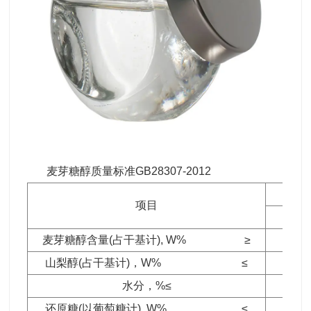
麦芽糖醇质量标准GB28307-2012
项目
麦芽糖醇含量(占干基计), W% ≥
山梨醇(占干基计)，W% ≤
水分，%≤
还原糖(以葡萄糖计), W% ≤