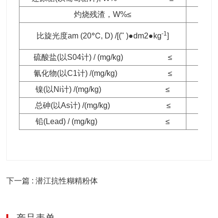
灼烧残渣，W%≤
-1
比旋光度am (20℃, D) /[(" )●dm2●kg
]
+105
硫酸盐(以S04计) / (mg/kg) ≤
氰化物(以C1计) /(mg/kg) ≤
镍(以Ni计) /(mg/kg) ≤
总砷(以As计) /(mg/kg) ≤
铅(Lead) / (mg/kg) ≤
下一篇 : 潜江抗性糊精粉体
产品表单