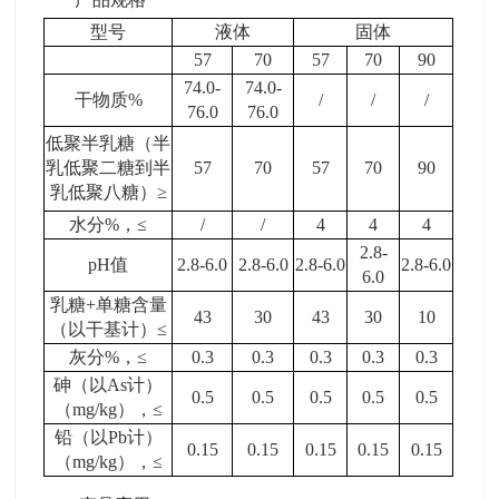
型号
液体
固体
57
70
57
70
90
74.0-
74.0-
干物质
%
/
/
/
76.0
76.0
低聚半乳糖（半
乳低聚二糖到半
57
70
57
70
90
乳低聚八糖）
≥
水分
%
，
≤
/
/
4
4
4
2.8-
pH
值
2.8-6.0
2.8-6.0
2.8-6.0
2.8-6.0
6.0
乳糖
+
单糖含量
43
30
43
30
10
（以干基计）
≤
灰分
%
，
≤
0.3
0.3
0.3
0.3
0.3
砷（以
As
计）
0.5
0.5
0.5
0.5
0.5
（
mg/kg
），
≤
铅（以
Pb
计）
0.15
0.15
0.15
0.15
0.15
（
mg/kg
），
≤