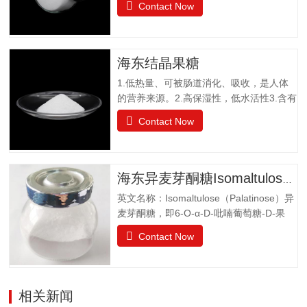
Contact Now
糖组成。是一种非还原性功能低聚糖，水
苏糖不为人体肠胃消化液所分解，属于可
溶性膳食纤维。水苏糖外观为白色粉末，
口感清爽，无异味；作为普通食品生产经
海东结晶果糖
营。物理特性：甜度为蔗糖的22%易溶于
1.低热量、可被肠道消化、吸收，是人体
水，溶解度为130g（20℃），不同于乙
的营养来源。2.高保湿性，低水活性3.含有
醚、乙醇等有机溶剂保湿性和吸湿性均小
醛基，可发生美拉德反应，使烘焙食品上
于蔗糖，但高于高果糖浆渗透压与蔗糖相
Contact Now
色。 4.冰点降低能力5.不易结晶性6.与其
差不大水苏糖没有还原性可添加在液体食
它糖类或甜味剂协同作用增强风味结晶果
品中，如乳酸饮料、醋饮料、啤酒等饮料
糖作为一种重要的营养甜味剂，已广泛应
中，开发出新型功能型食品，且添加量
用于功能食品、营养保健食品、冷饮食品
小，效果显著，不会破坏原有食品的风
海东异麦芽酮糖Isomaltulose（Palatinose）
以及低热值食品和运动型饮料配方中。结
味。添加在焙烤食品中，可保持水分，…
英文名称：Isomaltulose（Palatinose）异
晶果糖质量标准GBT20882.3项目要求外观
麦芽酮糖，即6-O-α-D-吡喃葡萄糖-D-果
白色晶体或结晶性粉末气味具有产品特有
糖，是一种结晶状的还原性二糖，由葡萄
的气味果糖（占干基比）/% ≥99.0干燥失
Contact Now
糖与果糖以α-1,6糖苷键结合而成。分子式
重/%≤0.5pH值4.0~7.05-羟甲基糠醛（以吸
为C12H22O11•H2O。异麦芽酮糖晶体含
光度计）≤0.32硫酸灰分/%≤0.05氯化
有1分子水，斜方晶体，外观与白砂糖相
物/%≤0.01不溶性颗粒/（mg/kg）≤20
似，晶体比白砂糖稍细，失水后不呈结晶
相关新闻
状。甜度为蔗糖的42%。其甜味特性与蔗