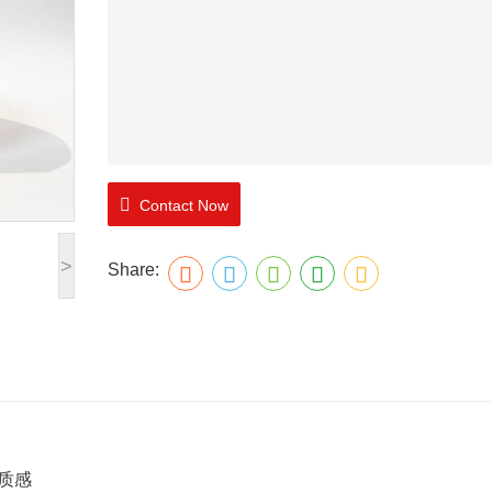
Contact Now
>
Share:
质感