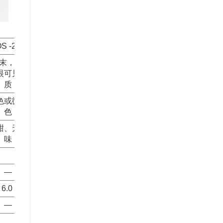
S -20P
末， 无
眼可见杂
质
色或微黄
色
甜、无异
味
—
6.0
—