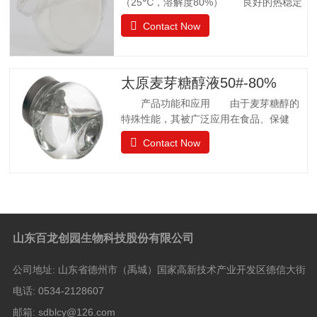
（25℃，溶解度80%） 良好的热稳定
性 环境湿度高，充分吸水 法规
Contact Now
许可 57个国家批准应用聚葡萄糖.
日本厚生省批准聚葡萄糖作为食品应用，
而不是食品添加剂. 中国已通过批准.
聚葡萄糖质量标准 GB25541-2010项目
太原麦芽糖醇液50#-80%
指标聚葡萄糖中和、脱色后的聚葡萄糖.聚
产品功能和应用 由于麦芽糖醇的
葡萄糖(以干基、无灰分品计), w/%
特殊性能，其被广泛应用在食品、保健
≥90.0 干燥减量，w
品、日常卫生品种，例如冰淇淋、果汁制
Contact Now
品、饼干、酱菜、糖果等。 麦芽糖醇
质量标准GB28307-2012项目麦芽糖醇麦
芽糖醇液Ⅰ型Ⅱ型麦芽糖醇含量（占干基计）
W/% ≥98.0 5050山梨醇（占干基计）W/%
≤—8.0 8.0 水分 W/%1132.0 还原糖（以葡
萄糖计）W/% ≤0.10.30.3灼烧残渣 W/%
山东百龙创园生物科技股份有限公司
≤0.10.10.1比旋光度 αm（20℃，
D)/[(°).dm2.kg-1]+105.5 —+108.5——硫
公司地址:
山东省德州市（禹城）国家高新技术产业开发区德信大街
酸盐（以SO4计）/(mg/kg) ≤100100100氯
化物
电话:
0534-2128607
邮箱:
sdblcy@126.com