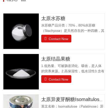
太原水苏糖
水苏糖产品分类：70%，80%水苏糖
（Stachyose）是天然存在的一种四糖，其
结构有两个半乳糖、一个葡萄糖和一个果
Contact Now
糖组成。是一种非还原性功能低聚糖，水
苏糖不为人体肠胃消化液所分解，属于可
溶性膳食纤维。水苏糖外观为白色粉末，
口感清爽，无异味；作为普通食品生产经
太原结晶果糖
营。物理特性：甜度为蔗糖的22%易溶于
1.低热量、可被肠道消化、吸收，是人体
水，溶解度为130g（20℃），不同于乙
的营养来源。2.高保湿性，低水活性3.含有
醚、乙醇等有机溶剂保湿性和吸湿性均小
醛基，可发生美拉德反应，使烘焙食品上
于蔗糖，但高于高果糖浆渗透压与蔗糖相
Contact Now
色。 4.冰点降低能力5.不易结晶性6.与其
差不大水苏糖没有还原性可添加在液体食
它糖类或甜味剂协同作用增强风味结晶果
品中，如乳酸饮料、醋饮料、啤酒等饮料
糖作为一种重要的营养甜味剂，已广泛应
中，开发出新型功能型食品，且添加量
用于功能食品、营养保健食品、冷饮食品
小，效果显著，不会破坏原有食品的风
太原异麦芽酮糖Isomaltulose（Palatinose）
以及低热值食品和运动型饮料配方中。结
味。添加在焙烤食品中，可保持水分，…
英文名称：Isomaltulose（Palatinose）异