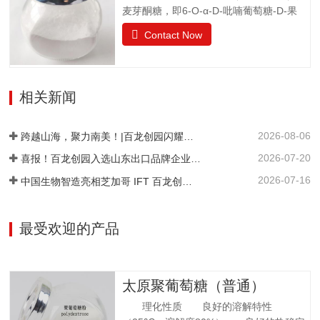
晶果糖质量标准GBT20882.3项目要求外观
麦芽酮糖，即6-O-α-D-吡喃葡萄糖-D-果
白色晶体或结晶性粉末气味具有产品特有
糖，是一种结晶状的还原性二糖，由葡萄
的气味果糖（占干基比）/% ≥99.0干燥失
Contact Now
糖与果糖以α-1,6糖苷键结合而成。分子式
重/%≤0.5pH值4.0~7.05-羟甲基糠醛（以吸
为C12H22O11•H2O。异麦芽酮糖晶体含
光度计）≤0.32硫酸灰分/%≤0.05氯化
有1分子水，斜方晶体，外观与白砂糖相
物/%≤0.01不溶性颗粒/（mg/kg）≤20
似，晶体比白砂糖稍细，失水后不呈结晶
相关新闻
状。甜度为蔗糖的42%。其甜味特性与蔗
糖相似。异麦芽酮糖没有吸湿性。抗酸解
2026-08-06
能力很强。热稳定比蔗糖略差，不被大多
跨越山海，聚力南美！|百龙创园闪耀巴西 FiSA 南美食品配料展，深耕健康配料市场
数细菌和酵母所发酵。遮蔽异味，平衡口
2026-07-20
喜报！百龙创园入选山东出口品牌企业名单
感和风味。在高温下长时间加热比蔗糖稍
2026-07-16
中国生物智造亮相芝加哥 IFT 百龙创园 S1421 展位引爆全球健康配料洽谈热潮
易容易着色。 法规许可中国：食品添加剂
美国：FDA认证为GRAS食品欧洲：允许添
加在食品中澳新拉美：…
最受欢迎的产品
太原聚葡萄糖（普通）
理化性质 良好的溶解特性