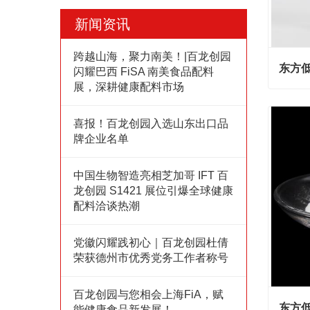
新闻资讯
跨越山海，聚力南美！|百龙创园
东方低
闪耀巴西 FiSA 南美食品配料
展，深耕健康配料市场
东方低
喜报！百龙创园入选山东出口品
Cont
牌企业名单
中国生物智造亮相芝加哥 IFT 百
龙创园 S1421 展位引爆全球健康
配料洽谈热潮
党徽闪耀践初心｜百龙创园杜倩
荣获德州市优秀党务工作者称号
百龙创园与您相会上海FiA，赋
东方低
能健康食品新发展！