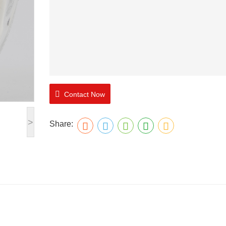
Contact Now
>
Share: