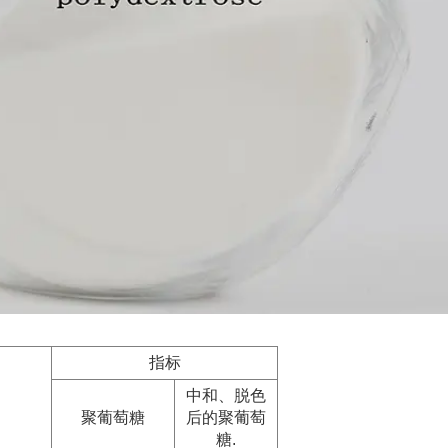
指标
中和、脱色
聚葡萄糖
后的聚葡萄
糖.