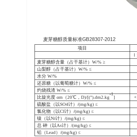
麦芽糖醇质量标准GB28307-2012
项目
Ⅰ
麦芽糖醇含量（占干基计）W/% ≥
山梨醇（占干基计）W/% ≤
水分 W/%
还原糖（以葡萄糖计）W/% ≤
灼烧残渣 W/% ≤
-1
比旋光度 αm（20℃，D)/[(°).dm2.kg
]
+
硫酸盐（以SO4计）/(mg/kg) ≤
氯化物（以Cl计）/(mg/kg) ≤
镍（以Ni计）/(mg/kg) ≤
总 砷（以As计）/(mg/kg) ≤
铅（Lead）/(mg/kg) ≤