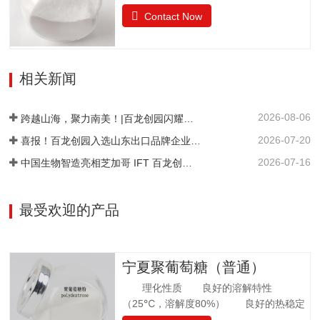
糖，是一种结晶状的还原性二糖，由葡萄
的气味果糖（占干基比）/% ≥99.0干燥失
Contact Now
糖与果糖以α-1,6糖苷键结合而成。分子式
重/%≤0.5pH值4.0~7.05-羟甲基糠醛（以吸
为C12H22O11•H2O。异麦芽酮糖晶体含
光度计）≤0.32硫酸灰分/%≤0.05氯化
有1分子水，斜方晶体，外观与白砂糖相
物/%≤0.01不溶性颗粒/（mg/kg）≤20
似，晶体比白砂糖稍细，失水后不呈结晶
相关新闻
状。甜度为蔗糖的42%。其甜味特性与蔗
糖相似。异麦芽酮糖没有吸湿性。抗酸解
2026-08-06
能力很强。热稳定比蔗糖略差，不被大多
跨越山海，聚力南美！|百龙创园闪耀巴西 FiSA 南美食品配料展，深耕健康配料市场
数细菌和酵母所发酵。遮蔽异味，平衡口
2026-07-20
喜报！百龙创园入选山东出口品牌企业名单
感和风味。在高温下长时间加热比蔗糖稍
2026-07-16
中国生物智造亮相芝加哥 IFT 百龙创园 S1421 展位引爆全球健康配料洽谈热潮
易容易着色。 法规许可中国：食品添加剂
美国：FDA认证为GRAS食品欧洲：允许添
加在食品中澳新拉美：…
最受欢迎的产品
宁夏聚葡萄糖（普通）
理化性质 良好的溶解特性
（25℃，溶解度80%） 良好的热稳定
性 环境湿度高，充分吸水 法规