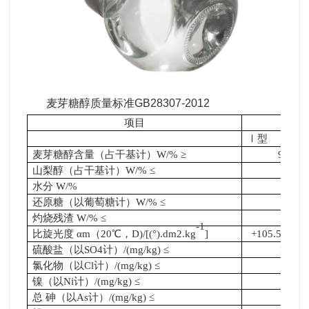
麦芽糖醇质量标准GB28307-2012
项目
麦
Ⅰ型
麦芽糖醇含量（占干基计）W/% ≥
98.0
山梨醇（占干基计）W/% ≤
—
水分 W/%
1
还原糖（以葡萄糖计）W/% ≤
0.1
灼烧残渣 W/% ≤
0.1
-1
比旋光度 αm（20℃，D)/[(°).dm2.kg
]
+105.5 —+10
硫酸盐（以SO4计）/(mg/kg) ≤
100
氯化物（以Cl计）/(mg/kg) ≤
50
镍（以Ni计）/(mg/kg) ≤
2
总 砷（以As计）/(mg/kg) ≤
3