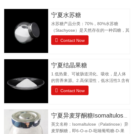
宁夏水苏糖
水苏糖产品分类：70%，80%水苏糖
（Stachyose）是天然存在的一种四糖，其
结构有两个半乳糖、一个葡萄糖和一个果
Contact Now
糖组成。是一种非还原性功能低聚糖，水
苏糖不为人体肠胃消化液所分解，属于可
溶性膳食纤维。水苏糖外观为白色粉末，
口感清爽，无异味；作为普通食品生产经
宁夏结晶果糖
营。物理特性：甜度为蔗糖的22%易溶于
1.低热量、可被肠道消化、吸收，是人体
水，溶解度为130g（20℃），不同于乙
的营养来源。2.高保湿性，低水活性3.含有
醚、乙醇等有机溶剂保湿性和吸湿性均小
醛基，可发生美拉德反应，使烘焙食品上
于蔗糖，但高于高果糖浆渗透压与蔗糖相
Contact Now
色。 4.冰点降低能力5.不易结晶性6.与其
差不大水苏糖没有还原性可添加在液体食
它糖类或甜味剂协同作用增强风味结晶果
品中，如乳酸饮料、醋饮料、啤酒等饮料
糖作为一种重要的营养甜味剂，已广泛应
中，开发出新型功能型食品，且添加量
用于功能食品、营养保健食品、冷饮食品
小，效果显著，不会破坏原有食品的风
宁夏异麦芽酮糖Isomaltulose（Palatinose）
以及低热值食品和运动型饮料配方中。结
味。添加在焙烤食品中，可保持水分，…
英文名称：Isomaltulose（Palatinose）异
晶果糖质量标准GBT20882.3项目要求外观
麦芽酮糖，即6-O-α-D-吡喃葡萄糖-D-果
白色晶体或结晶性粉末气味具有产品特有