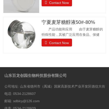
Contact Now
许可 57个国家批准应用聚葡萄糖.
日本厚生省批准聚葡萄糖作为食品应用，
而不是食品添加剂. 中国已通过批准.
聚葡萄糖质量标准 GB25541-2010项目
宁夏麦芽糖醇液50#-80%
指标聚葡萄糖中和、脱色后的聚葡萄糖.聚
产品功能和应用 由于麦芽糖醇的
葡萄糖(以干基、无灰分品计), w/%
特殊性能，其被广泛应用在食品、保健
≥90.0 干燥减量，w
品、日常卫生品种，例如冰淇淋、果汁制
Contact Now
品、饼干、酱菜、糖果等。 麦芽糖醇
质量标准GB28307-2012项目麦芽糖醇麦
芽糖醇液Ⅰ型Ⅱ型麦芽糖醇含量（占干基计）
W/% ≥98.0 5050山梨醇（占干基计）W/%
≤—8.0 8.0 水分 W/%1132.0 还原糖（以葡
萄糖计）W/% ≤0.10.30.3灼烧残渣 W/%
山东百龙创园生物科技股份有限公司
≤0.10.10.1比旋光度 αm（20℃，
D)/[(°).dm2.kg-1]+105.5 —+108.5——硫
公司地址:
山东省德州市（禹城）国家高新技术产业开发区德信大街
酸盐（以SO4计）/(mg/kg) ≤100100100氯
化物
电话:
0534-2128607
邮箱:
sdblcy@126.com
传真:
0534-2128609