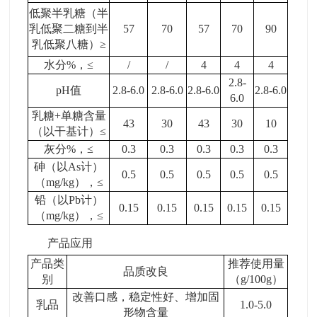
低聚半乳糖（半
乳低聚二糖到半
57
70
57
70
90
乳低聚八糖）
≥
水分
%
，
≤
/
/
4
4
4
2.8-
pH
值
2.8-6.0
2.8-6.0
2.8-6.0
2.8-6.0
6.0
乳糖
+
单糖含量
43
30
43
30
10
（以干基计）
≤
灰分
%
，
≤
0.3
0.3
0.3
0.3
0.3
砷（以
As
计）
0.5
0.5
0.5
0.5
0.5
（
mg/kg
），
≤
铅（以
Pb
计）
0.15
0.15
0.15
0.15
0.15
（
mg/kg
），
≤
产品应用
产品类
推荐使用量
品质改良
别
（
g/100g
）
改善口感，稳定性好、增加固
乳品
1.0-5.0
形物含量