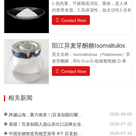
1.低热量、可被肠道消化、吸收，是人体
水，溶解度为130g（20℃），不同于乙
的营养来源。2.高保湿性，低水活性3.含有
醚、乙醇等有机溶剂保湿性和吸湿性均小
醛基，可发生美拉德反应，使烘焙食品上
于蔗糖，但高于高果糖浆渗透压与蔗糖相
Contact Now
色。 4.冰点降低能力5.不易结晶性6.与其
差不大水苏糖没有还原性可添加在液体食
它糖类或甜味剂协同作用增强风味结晶果
品中，如乳酸饮料、醋饮料、啤酒等饮料
糖作为一种重要的营养甜味剂，已广泛应
中，开发出新型功能型食品，且添加量
用于功能食品、营养保健食品、冷饮食品
小，效果显著，不会破坏原有食品的风
阳江异麦芽酮糖Isomaltulose（Palatinose）
以及低热值食品和运动型饮料配方中。结
味。添加在焙烤食品中，可保持水分，…
英文名称：Isomaltulose（Palatinose）异
晶果糖质量标准GBT20882.3项目要求外观
麦芽酮糖，即6-O-α-D-吡喃葡萄糖-D-果
白色晶体或结晶性粉末气味具有产品特有
糖，是一种结晶状的还原性二糖，由葡萄
的气味果糖（占干基比）/% ≥99.0干燥失
Contact Now
糖与果糖以α-1,6糖苷键结合而成。分子式
重/%≤0.5pH值4.0~7.05-羟甲基糠醛（以吸
为C12H22O11•H2O。异麦芽酮糖晶体含
光度计）≤0.32硫酸灰分/%≤0.05氯化
有1分子水，斜方晶体，外观与白砂糖相
物/%≤0.01不溶性颗粒/（mg/kg）≤20
似，晶体比白砂糖稍细，失水后不呈结晶
相关新闻
状。甜度为蔗糖的42%。其甜味特性与蔗
糖相似。异麦芽酮糖没有吸湿性。抗酸解
2026-08-06
能力很强。热稳定比蔗糖略差，不被大多
跨越山海，聚力南美！|百龙创园闪耀巴西 FiSA 南美食品配料展，深耕健康配料市场
数细菌和酵母所发酵。遮蔽异味，平衡口
2026-07-20
喜报！百龙创园入选山东出口品牌企业名单
感和风味。在高温下长时间加热比蔗糖稍
2026-07-16
中国生物智造亮相芝加哥 IFT 百龙创园 S1421 展位引爆全球健康配料洽谈热潮
易容易着色。 法规许可中国：食品添加剂