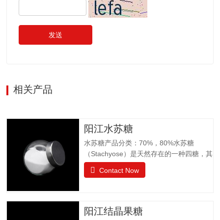
发送
相关产品
阳江水苏糖
水苏糖产品分类：70%，80%水苏糖
（Stachyose）是天然存在的一种四糖，其
结构有两个半乳糖、一个葡萄糖和一个果
Contact Now
糖组成。是一种非还原性功能低聚糖，水
苏糖不为人体肠胃消化液所分解，属于可
溶性膳食纤维。水苏糖外观为白色粉末，
口感清爽，无异味；作为普通食品生产经
阳江结晶果糖
营。物理特性：甜度为蔗糖的22%易溶于