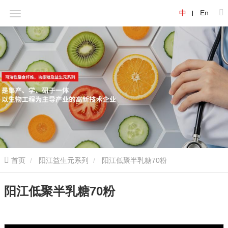
中
En
首页
阳江益生元系列
阳江低聚半乳糖70粉
阳江低聚半乳糖70粉