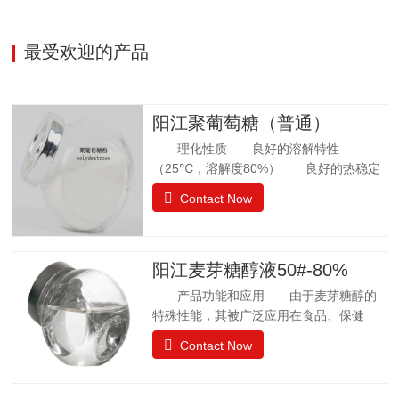
美国：FDA认证为GRAS食品欧洲：允许添
加在食品中澳新拉美：…
最受欢迎的产品
阳江聚葡萄糖（普通）
理化性质 良好的溶解特性
（25℃，溶解度80%） 良好的热稳定
性 环境湿度高，充分吸水 法规
Contact Now
许可 57个国家批准应用聚葡萄糖.
日本厚生省批准聚葡萄糖作为食品应用，
而不是食品添加剂. 中国已通过批准.
聚葡萄糖质量标准 GB25541-2010项目
阳江麦芽糖醇液50#-80%
指标聚葡萄糖中和、脱色后的聚葡萄糖.聚
产品功能和应用 由于麦芽糖醇的
葡萄糖(以干基、无灰分品计), w/%
特殊性能，其被广泛应用在食品、保健
≥90.0 干燥减量，w
品、日常卫生品种，例如冰淇淋、果汁制
Contact Now
品、饼干、酱菜、糖果等。 麦芽糖醇
质量标准GB28307-2012项目麦芽糖醇麦
芽糖醇液Ⅰ型Ⅱ型麦芽糖醇含量（占干基计）