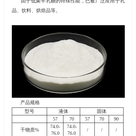
由于低聚半乳糖的特殊性能，已被广泛应用于乳
品、饮料、烘焙品等。
产品规格
型号
液体
固体
57
70
57
70
90
74.0-
74.0-
干物质
%
/
/
/
76.0
76.0