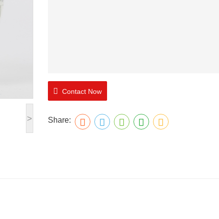
Contact Now
>
Share: