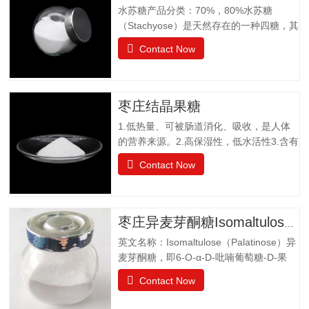
水苏糖产品分类：70%，80%水苏糖
（Stachyose）是天然存在的一种四糖，其
结构有两个半乳糖、一个葡萄糖和一个果
Contact Now
糖组成。是一种非还原性功能低聚糖，水
苏糖不为人体肠胃消化液所分解，属于可
溶性膳食纤维。水苏糖外观为白色粉末，
口感清爽，无异味；作为普通食品生产经
枣庄结晶果糖
营。物理特性：甜度为蔗糖的22%易溶于
1.低热量、可被肠道消化、吸收，是人体
水，溶解度为130g（20℃），不同于乙
的营养来源。2.高保湿性，低水活性3.含有
醚、乙醇等有机溶剂保湿性和吸湿性均小
醛基，可发生美拉德反应，使烘焙食品上
于蔗糖，但高于高果糖浆渗透压与蔗糖相
Contact Now
色。 4.冰点降低能力5.不易结晶性6.与其
差不大水苏糖没有还原性可添加在液体食
它糖类或甜味剂协同作用增强风味结晶果
品中，如乳酸饮料、醋饮料、啤酒等饮料
糖作为一种重要的营养甜味剂，已广泛应
中，开发出新型功能型食品，且添加量
用于功能食品、营养保健食品、冷饮食品
小，效果显著，不会破坏原有食品的风
枣庄异麦芽酮糖Isomaltulose（Palatinose）
以及低热值食品和运动型饮料配方中。结
味。添加在焙烤食品中，可保持水分，…
英文名称：Isomaltulose（Palatinose）异
晶果糖质量标准GBT20882.3项目要求外观
麦芽酮糖，即6-O-α-D-吡喃葡萄糖-D-果
白色晶体或结晶性粉末气味具有产品特有
糖，是一种结晶状的还原性二糖，由葡萄
的气味果糖（占干基比）/% ≥99.0干燥失
Contact Now
糖与果糖以α-1,6糖苷键结合而成。分子式
重/%≤0.5pH值4.0~7.05-羟甲基糠醛（以吸
为C12H22O11•H2O。异麦芽酮糖晶体含
光度计）≤0.32硫酸灰分/%≤0.05氯化