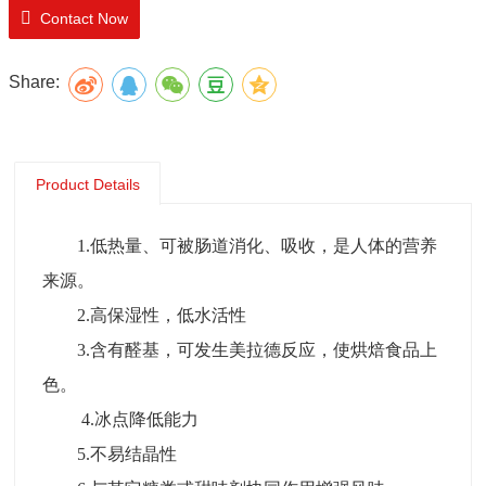
5.不易结晶性
Contact Now
6.与其它糖类或甜味剂协同作用增强风味
结晶果糖作为一种重要的营养甜味剂，已广泛应用于
Share:
功能食品、营养保健食品、冷饮食品以及低热值食品和运
动型饮料配方中。
Product Details
1.低热量、可被肠道消化、吸收，是人体的营养
来源。
2.高保湿性，低水活性
3.含有醛基，可发生美拉德反应，使烘焙食品上
色。
4.冰点降低能力
5.不易结晶性