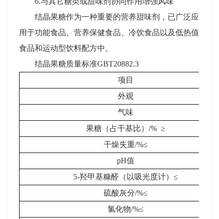
6.与其它糖类或甜味剂协同作用增强风味
结晶果糖作为一种重要的营养甜味剂，已广泛应
用于功能食品、营养保健食品、冷饮食品以及低热值
食品和运动型饮料配方中。
结晶果糖质量标准GBT20882.3
项目
外观
气味
果糖（占干基比）/% ≥
干燥失重/%≤
pH值
5-羟甲基糠醛（以吸光度计）≤
硫酸灰分/%≤
氯化物/%≤