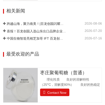
有1分子水，斜方晶体，外观与白砂糖相
物/%≤0.01不溶性颗粒/（mg/kg）≤20
似，晶体比白砂糖稍细，失水后不呈结晶
相关新闻
状。甜度为蔗糖的42%。其甜味特性与蔗
糖相似。异麦芽酮糖没有吸湿性。抗酸解
2026-08-06
能力很强。热稳定比蔗糖略差，不被大多
跨越山海，聚力南美！|百龙创园闪耀巴西 FiSA 南美食品配料展，深耕健康配料市场
数细菌和酵母所发酵。遮蔽异味，平衡口
2026-07-20
喜报！百龙创园入选山东出口品牌企业名单
感和风味。在高温下长时间加热比蔗糖稍
2026-07-16
中国生物智造亮相芝加哥 IFT 百龙创园 S1421 展位引爆全球健康配料洽谈热潮
易容易着色。 法规许可中国：食品添加剂
美国：FDA认证为GRAS食品欧洲：允许添
加在食品中澳新拉美：…
最受欢迎的产品
枣庄聚葡萄糖（普通）
理化性质 良好的溶解特性
（25℃，溶解度80%） 良好的热稳定
性 环境湿度高，充分吸水 法规
Contact Now
许可 57个国家批准应用聚葡萄糖.
日本厚生省批准聚葡萄糖作为食品应用，