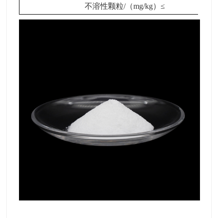
不溶性颗粒/（mg/kg）≤