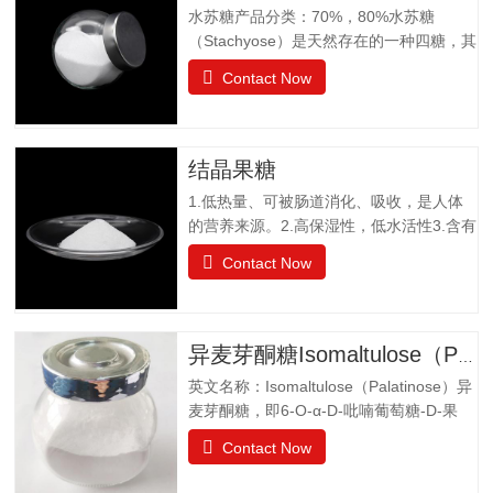
水苏糖产品分类：70%，80%水苏糖
（Stachyose）是天然存在的一种四糖，其
结构有两个半乳糖、一个葡萄糖和一个果
Contact Now
糖组成。是一种非还原性功能低聚糖，水
苏糖不为人体肠胃消化液所分解，属于可
溶性膳食纤维。水苏糖外观为白色粉末，
口感清爽，无异味；作为普通食品生产经
结晶果糖
营。物理特性：甜度为蔗糖的22%易溶于
1.低热量、可被肠道消化、吸收，是人体
水，溶解度为130g（20℃），不同于乙
的营养来源。2.高保湿性，低水活性3.含有
醚、乙醇等有机溶剂保湿性和吸湿性均小
醛基，可发生美拉德反应，使烘焙食品上
于蔗糖，但高于高果糖浆渗透压与蔗糖相
Contact Now
色。 4.冰点降低能力5.不易结晶性6.与其
差不大水苏糖没有还原性可添加在液体食
它糖类或甜味剂协同作用增强风味结晶果
品中，如乳酸饮料、醋饮料、啤酒等饮料
糖作为一种重要的营养甜味剂，已广泛应
中，开发出新型功能型食品，且添加量
用于功能食品、营养保健食品、冷饮食品
小，效果显著，不会破坏原有食品的风
异麦芽酮糖Isomaltulose（Palatinose）
以及低热值食品和运动型饮料配方中。结
味。添加在焙烤食品中，可保持水分，…
英文名称：Isomaltulose（Palatinose）异
晶果糖质量标准GBT20882.3项目要求外观
麦芽酮糖，即6-O-α-D-吡喃葡萄糖-D-果
白色晶体或结晶性粉末气味具有产品特有
糖，是一种结晶状的还原性二糖，由葡萄
的气味果糖（占干基比）/% ≥99.0干燥失
Contact Now
糖与果糖以α-1,6糖苷键结合而成。分子式
重/%≤0.5pH值4.0~7.05-羟甲基糠醛（以吸
为C12H22O11•H2O。异麦芽酮糖晶体含
光度计）≤0.32硫酸灰分/%≤0.05氯化