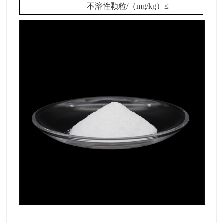
不溶性颗粒/（mg/kg）≤