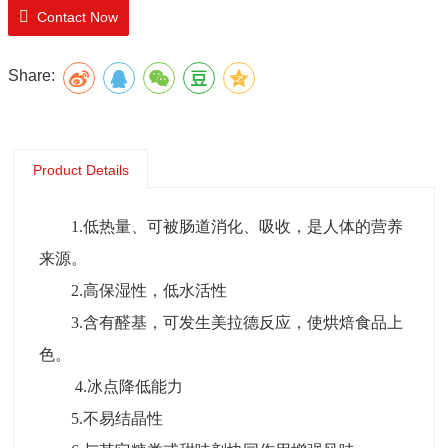
5.不易结晶性
Contact Now
6.与其它糖类或甜味剂协同作用增强风味
结晶果糖作为一种重要的营养甜味剂，已广泛应用于
Share:
功能食品、营养保健食品、冷饮食品以及低热值食品和运
动型饮料配方中。
Product Details
1.低热量、可被肠道消化、吸收，是人体的营养
来源。
2.高保湿性，低水活性
3.含有醛基，可发生美拉德反应，使烘焙食品上
色。
4.冰点降低能力
5.不易结晶性