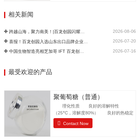
有1分子水，斜方晶体，外观与白砂糖相
物/%≤0.01不溶性颗粒/（mg/kg）≤20
似，晶体比白砂糖稍细，失水后不呈结晶
相关新闻
状。甜度为蔗糖的42%。其甜味特性与蔗
糖相似。异麦芽酮糖没有吸湿性。抗酸解
2026-08-06
能力很强。热稳定比蔗糖略差，不被大多
跨越山海，聚力南美！|百龙创园闪耀巴西 FiSA 南美食品配料展，深耕健康配料市场
数细菌和酵母所发酵。遮蔽异味，平衡口
2026-07-20
喜报！百龙创园入选山东出口品牌企业名单
感和风味。在高温下长时间加热比蔗糖稍
2026-07-16
中国生物智造亮相芝加哥 IFT 百龙创园 S1421 展位引爆全球健康配料洽谈热潮
易容易着色。 法规许可中国：食品添加剂
美国：FDA认证为GRAS食品欧洲：允许添
加在食品中澳新拉美：…
最受欢迎的产品
聚葡萄糖（普通）
理化性质 良好的溶解特性
（25℃，溶解度80%） 良好的热稳定
性 环境湿度高，充分吸水 法规
Contact Now
许可 57个国家批准应用聚葡萄糖.
日本厚生省批准聚葡萄糖作为食品应用，