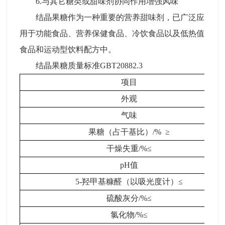
6.与其它糖类或甜味剂协同作用增强风味
结晶果糖作为一种重要的营养甜味剂，已广泛应
用于功能食品、营养保健食品、冷饮食品以及低热值
食品和运动型饮料配方中。
结晶果糖质量标准GBT20882.3
项目
外观
气味
果糖（占干基比）/% ≥
干燥失重/%≤
pH值
5-羟甲基糠醛（以吸光度计）≤
硫酸灰分/%≤
氯化物/%≤