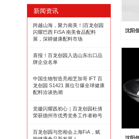
新闻资讯
跨越山海，聚力南美！|百龙创园
沈阳低
闪耀巴西 FiSA 南美食品配料
展，深耕健康配料市场
沈阳低
喜报！百龙创园入选山东出口品
Cont
牌企业名单
中国生物智造亮相芝加哥 IFT 百
龙创园 S1421 展位引爆全球健康
配料洽谈热潮
党徽闪耀践初心｜百龙创园杜倩
荣获德州市优秀党务工作者称号
百龙创园与您相会上海FiA，赋
沈阳低
能健康食品新发展！