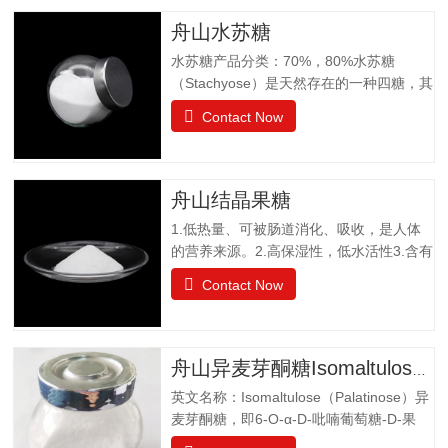
舟山水苏糖
水苏糖产品分类：70%，80%水苏糖
（Stachyose）是天然存在的一种四糖，其
结构有两个半乳糖、一个葡萄糖和一个果
Contact Now
糖组成。是一种非还原性功能低聚糖，水
苏糖不为人体肠胃消化液所分解，属于可
溶性膳食纤维。水苏糖外观为白色粉末，
口感清爽，无异味；作为普通食品生产经
舟山结晶果糖
营。物理特性：甜度为蔗糖的22%易溶于
1.低热量、可被肠道消化、吸收，是人体
水，溶解度为130g（20℃），不同于乙
的营养来源。2.高保湿性，低水活性3.含有
醚、乙醇等有机溶剂保湿性和吸湿性均小
醛基，可发生美拉德反应，使烘焙食品上
于蔗糖，但高于高果糖浆渗透压与蔗糖相
Contact Now
色。 4.冰点降低能力5.不易结晶性6.与其
差不大水苏糖没有还原性可添加在液体食
它糖类或甜味剂协同作用增强风味结晶果
品中，如乳酸饮料、醋饮料、啤酒等饮料
糖作为一种重要的营养甜味剂，已广泛应
中，开发出新型功能型食品，且添加量
用于功能食品、营养保健食品、冷饮食品
小，效果显著，不会破坏原有食品的风
舟山异麦芽酮糖Isomaltulose（Palatinose）
以及低热值食品和运动型饮料配方中。结
味。添加在焙烤食品中，可保持水分，…
英文名称：Isomaltulose（Palatinose）异
晶果糖质量标准GBT20882.3项目要求外观
麦芽酮糖，即6-O-α-D-吡喃葡萄糖-D-果
白色晶体或结晶性粉末气味具有产品特有
糖，是一种结晶状的还原性二糖，由葡萄