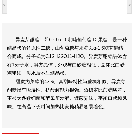
<
>
异麦芽酮糖，即6-O-α-D-吡喃葡萄糖-D-果糖，是一种
结晶状的还原性二糖，由葡萄糖与果糖以α-1,6糖苷键结
合而成。分子式为C12H22O11•H2O。异麦芽酮糖晶体含
有1分子水，斜方晶体，外观与白砂糖相似，晶体比白砂
糖稍细，失水后不呈结晶状。
甜度为蔗糖的42%。其甜味特性与蔗糖相似。异麦芽
酮糖没有吸湿性。抗酸解能力很强。热稳定比蔗糖略差，
不被大多数细菌和酵母所发酵。遮蔽异味，平衡口感和风
味。在高温下长时间加热比蔗糖稍易容易着色。