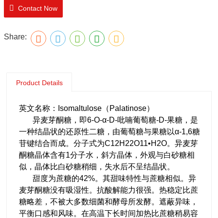
Contact Now
Share:
Product Details
英文名称：Isomaltulose（Palatinose）
异麦芽酮糖，即6-O-α-D-吡喃葡萄糖-D-果糖，是
一种结晶状的还原性二糖，由葡萄糖与果糖以α-1,6糖
苷键结合而成。分子式为C12H22O11•H2O。异麦芽
酮糖晶体含有1分子水，斜方晶体，外观与白砂糖相
似，晶体比白砂糖稍细，失水后不呈结晶状。
甜度为蔗糖的42%。其甜味特性与蔗糖相似。异
麦芽酮糖没有吸湿性。抗酸解能力很强。热稳定比蔗
糖略差，不被大多数细菌和酵母所发酵。遮蔽异味，
平衡口感和风味。在高温下长时间加热比蔗糖稍易容