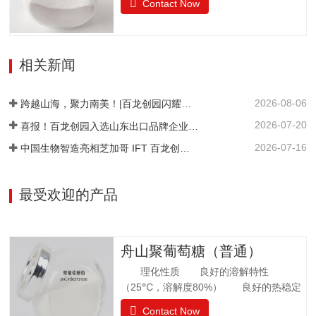
的气味果糖（占干基比）/% ≥99.0干燥失
Contact Now
糖与果糖以α-1,6糖苷键结合而成。分子式
重/%≤0.5pH值4.0~7.05-羟甲基糠醛（以吸
为C12H22O11•H2O。异麦芽酮糖晶体含
光度计）≤0.32硫酸灰分/%≤0.05氯化
有1分子水，斜方晶体，外观与白砂糖相
物/%≤0.01不溶性颗粒/（mg/kg）≤20
似，晶体比白砂糖稍细，失水后不呈结晶
相关新闻
状。甜度为蔗糖的42%。其甜味特性与蔗
糖相似。异麦芽酮糖没有吸湿性。抗酸解
2026-08-06
能力很强。热稳定比蔗糖略差，不被大多
跨越山海，聚力南美！|百龙创园闪耀巴西 FiSA 南美食品配料展，深耕健康配料市场
数细菌和酵母所发酵。遮蔽异味，平衡口
2026-07-20
喜报！百龙创园入选山东出口品牌企业名单
感和风味。在高温下长时间加热比蔗糖稍
2026-07-16
中国生物智造亮相芝加哥 IFT 百龙创园 S1421 展位引爆全球健康配料洽谈热潮
易容易着色。 法规许可中国：食品添加剂
美国：FDA认证为GRAS食品欧洲：允许添
加在食品中澳新拉美：…
最受欢迎的产品
舟山聚葡萄糖（普通）
理化性质 良好的溶解特性
（25℃，溶解度80%） 良好的热稳定
性 环境湿度高，充分吸水 法规
Contact Now