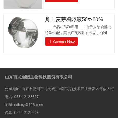
许可 57个国家批准应用聚葡萄糖.
日本厚生省批准聚葡萄糖作为食品应用，
而不是食品添加剂. 中国已通过批准.
聚葡萄糖质量标准 GB25541-2010项目
舟山麦芽糖醇液50#-80%
指标聚葡萄糖中和、脱色后的聚葡萄糖.聚
产品功能和应用 由于麦芽糖醇的
葡萄糖(以干基、无灰分品计), w/%
特殊性能，其被广泛应用在食品、保健
≥90.0 干燥减量，w
品、日常卫生品种，例如冰淇淋、果汁制
Contact Now
品、饼干、酱菜、糖果等。 麦芽糖醇
质量标准GB28307-2012项目麦芽糖醇麦
芽糖醇液Ⅰ型Ⅱ型麦芽糖醇含量（占干基计）
W/% ≥98.0 5050山梨醇（占干基计）W/%
≤—8.0 8.0 水分 W/%1132.0 还原糖（以葡
萄糖计）W/% ≤0.10.30.3灼烧残渣 W/%
山东百龙创园生物科技股份有限公司
≤0.10.10.1比旋光度 αm（20℃，
D)/[(°).dm2.kg-1]+105.5 —+108.5——硫
公司地址:
山东省德州市（禹城）国家高新技术产业开发区德信大街
酸盐（以SO4计）/(mg/kg) ≤100100100氯
化物
电话:
0534-2128607
邮箱:
sdblcy@126.com
传真:
0534-2128609