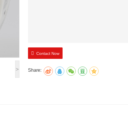
Contact Now
>
Share: