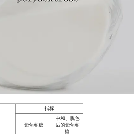
指标
中和、脱色
聚葡萄糖
后的聚葡萄
糖.