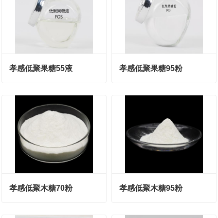
孝感低聚果糖55液
孝感低聚果糖95粉
孝感低聚木糖70粉
孝感低聚木糖95粉