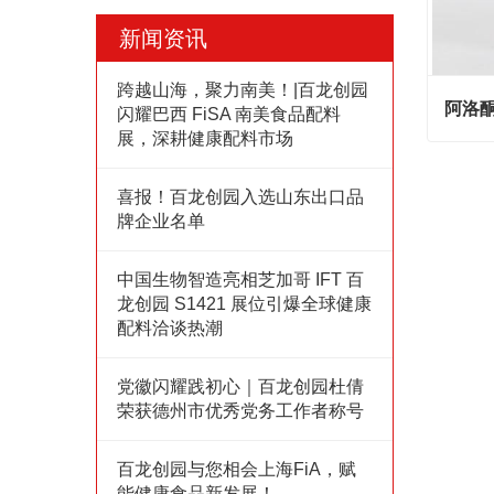
新闻资讯
跨越山海，聚力南美！|百龙创园
阿洛
闪耀巴西 FiSA 南美食品配料
展，深耕健康配料市场
阿洛酮
喜报！百龙创园入选山东出口品
Cont
牌企业名单
中国生物智造亮相芝加哥 IFT 百
龙创园 S1421 展位引爆全球健康
配料洽谈热潮
党徽闪耀践初心｜百龙创园杜倩
荣获德州市优秀党务工作者称号
百龙创园与您相会上海FiA，赋
能健康食品新发展！