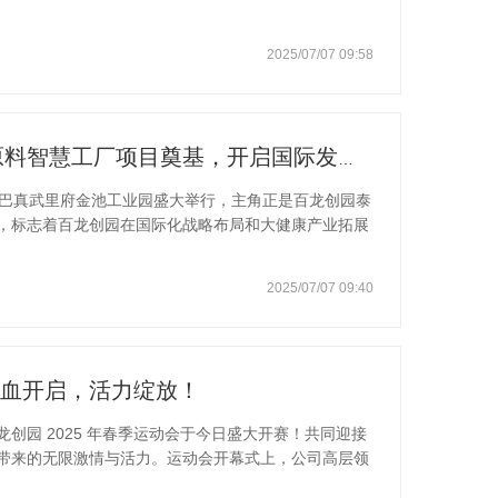
酮糖作为一种天然的单糖类甜味物质，在自然界中少量存
、小麦、茶树等物品中；此外，含果糖、蔗糖的食物在
2025/07/07 09:58
为一种六碳稀少酮糖，具有诸多令人瞩目的优点。D-阿
。性质稳定，不易吸潮，且极易溶于水，25℃下100g
甜度的70%，
百龙创园泰国大健康新食品原料智慧工厂项目奠基，开启国际发展新篇章
国巴真武里府金池工业园盛大举行，主角正是百龙创园泰
，标志着百龙创园在国际化战略布局和大健康产业拓展
现场，百龙创园的管理层、当地政府代表、合作伙伴等
长窦宝德在致辞中表示，今天奠基的泰国项目，是百龙
2025/07/07 09:40
充分发挥自身的技术优势和创新能力，引入国际顶级的
绿色化、现代化、一体化的食品配料生产基地。智慧工
健康食品配料，还将为当地创造大量就业岗位，
会热血开启，活力绽放！
创园 2025 年春季运动会于今日盛大开赛！共同迎接
带来的无限激情与活力。运动会开幕式上，公司高层领
洪建发表了热情洋溢的致辞，他强调了运动对于员工身