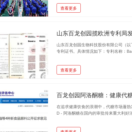
心健康的重要性，鼓励大家积极参与到运
查看更多
风采。同时，也希望通过此次运动会，进
营造积极向上、团结奋进的企业文化氛围
项目，涵盖了团队协作与个人竞技，满足
山东百龙创园生物科技股份有限公司（以
专利证书。具体情况如下：专利名称：Bacillus subtil
thereof (一株枯草芽孢杆菌及其培养方法
12日生效国家：比利时，德国，西班牙
查看更多
（单一专利途径+传统途径）有效期：2
程技术研究中心等省级以上研发平台8个
百龙创园阿洛酮糖：健康代
在追求健康饮食的浪潮中，代糖市场蓬勃
D - 阿洛酮糖在国内的审批传来重大利好消息
D - 阿洛酮糖作为新食品原料的申请纳入公
阿洛酮糖已通过专家评审委员会的技术审