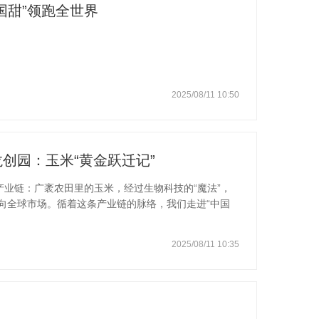
国甜”领跑全世界
2025/08/11 10:50
创园：玉米“黄金跃迁记”
产业链：广袤农田里的玉米，经过生物科技的“魔法”，
向全球市场。循着这条产业链的脉络，我们走进“中国
的百龙创园，解码玉米如何在甜蜜产业链上完成从田野
龙创园半年度业绩快报揭晓：公司营业总收入同比增长
2025/08/11 10:35
%。这份逆势上扬的成绩单，凝结着百龙创园二十载的生死
到如今手握150 项专利、产品行销全球60余个国家和地
程，