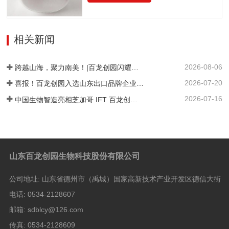
重/%≤0.5pH值4.0~7.05-羟甲基糠醛（以吸
为C12H22O11•H2O。异麦芽酮糖晶体含
光度计）≤0.32硫酸灰分/%≤0.05氯化
有1分子水，斜方晶体，外观与白砂糖相
物/%≤0.01不溶性颗粒/（mg/kg）≤20
似，晶体比白砂糖稍细，失水后不呈结晶
相关新闻
状。甜度为蔗糖的42%。其甜味特性与蔗
糖相似。异麦芽酮糖没有吸湿性。抗酸解
2026-08-06
能力很强。热稳定比蔗糖略差，不被大多
跨越山海，聚力南美！|百龙创园闪耀巴西 FiSA 南美食品配料展，深耕健康配料市场
数细菌和酵母所发酵。遮蔽异味，平衡口
2026-07-20
喜报！百龙创园入选山东出口品牌企业名单
感和风味。在高温下长时间加热比蔗糖稍
2026-07-16
中国生物智造亮相芝加哥 IFT 百龙创园 S1421 展位引爆全球健康配料洽谈热潮
易容易着色。 法规许可中国：食品添加剂
美国：FDA认证为GRAS食品欧洲：允许添
加在食品中澳新拉美：…
山东百龙创园生物科技股份有限公司
公司地址:
山东省德州市（禹城）国家高新技术产业开发区德信大街
电话:
0534-2128607
邮箱:
sdblcy@126.com
传真:
0534-2128609