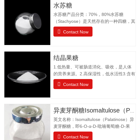
水苏糖
水苏糖产品分类：70%，80%水苏糖
（Stachyose）是天然存在的一种四糖，其
结构有两个半乳糖、一个葡萄糖和一个果
Contact Now
糖组成。是一种非还原性功能低聚糖，水
苏糖不为人体肠胃消化液所分解，属于可
溶性膳食纤维。水苏糖外观为白色粉末，
口感清爽，无异味；作为普通食品生产经
结晶果糖
营。物理特性：甜度为蔗糖的22%易溶于
1.低热量、可被肠道消化、吸收，是人体
水，溶解度为130g（20℃），不同于乙
的营养来源。2.高保湿性，低水活性3.含有
醚、乙醇等有机溶剂保湿性和吸湿性均小
醛基，可发生美拉德反应，使烘焙食品上
于蔗糖，但高于高果糖浆渗透压与蔗糖相
Contact Now
色。 4.冰点降低能力5.不易结晶性6.与其
差不大水苏糖没有还原性可添加在液体食
它糖类或甜味剂协同作用增强风味结晶果
品中，如乳酸饮料、醋饮料、啤酒等饮料
糖作为一种重要的营养甜味剂，已广泛应
中，开发出新型功能型食品，且添加量
用于功能食品、营养保健食品、冷饮食品
小，效果显著，不会破坏原有食品的风
异麦芽酮糖Isomaltulose（Palatinose）
以及低热值食品和运动型饮料配方中。结
味。添加在焙烤食品中，可保持水分，…
英文名称：Isomaltulose（Palatinose）异
晶果糖质量标准GBT20882.3项目要求外观
麦芽酮糖，即6-O-α-D-吡喃葡萄糖-D-果
白色晶体或结晶性粉末气味具有产品特有
糖，是一种结晶状的还原性二糖，由葡萄
的气味果糖（占干基比）/% ≥99.0干燥失
Contact Now
糖与果糖以α-1,6糖苷键结合而成。分子式