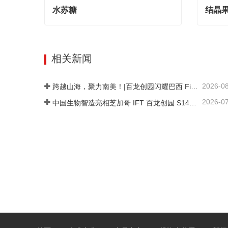
水苏糖
结晶
水苏糖
结晶果
Contact Now
Cont
相关新闻
2026-0
跨越山海，聚力南美！|百龙创园闪耀巴西 FiSA 南美食品配料展，深耕健康配料市场
2026-0
中国生物智造亮相芝加哥 IFT 百龙创园 S1421 展位引爆全球健康配料洽谈热潮