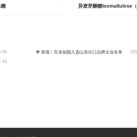
果糖
糖
act Now
Contact Now
8-06
20
喜报！百龙创园入选山东出口品牌企业名单
7-16