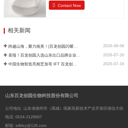
糖，是一种结晶状的还原性二糖，由葡萄
的气味果糖（占干基比）/% ≥99.0干燥失
Contact Now
糖与果糖以α-1,6糖苷键结合而成。分子式
重/%≤0.5pH值4.0~7.05-羟甲基糠醛（以吸
为C12H22O11•H2O。异麦芽酮糖晶体含
光度计）≤0.32硫酸灰分/%≤0.05氯化
有1分子水，斜方晶体，外观与白砂糖相
物/%≤0.01不溶性颗粒/（mg/kg）≤20
似，晶体比白砂糖稍细，失水后不呈结晶
相关新闻
状。甜度为蔗糖的42%。其甜味特性与蔗
糖相似。异麦芽酮糖没有吸湿性。抗酸解
2026-08-06
能力很强。热稳定比蔗糖略差，不被大多
跨越山海，聚力南美！|百龙创园闪耀巴西 FiSA 南美食品配料展，深耕健康配料市场
数细菌和酵母所发酵。遮蔽异味，平衡口
2026-07-20
喜报！百龙创园入选山东出口品牌企业名单
感和风味。在高温下长时间加热比蔗糖稍
2026-07-16
中国生物智造亮相芝加哥 IFT 百龙创园 S1421 展位引爆全球健康配料洽谈热潮
易容易着色。 法规许可中国：食品添加剂
美国：FDA认证为GRAS食品欧洲：允许添
加在食品中澳新拉美：…
山东百龙创园生物科技股份有限公司
公司地址:
山东省德州市（禹城）国家高新技术产业开发区德信大街
电话:
0534-2128607
邮箱:
sdblcy@126.com