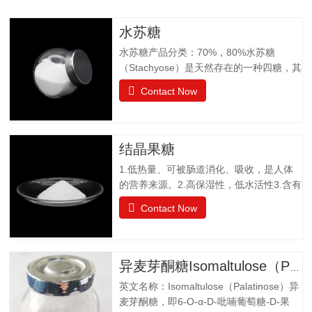
水苏糖
水苏糖产品分类：70%，80%水苏糖
（Stachyose）是天然存在的一种四糖，其
结构有两个半乳糖、一个葡萄糖和一个果
Contact Now
糖组成。是一种非还原性功能低聚糖，水
苏糖不为人体肠胃消化液所分解，属于可
溶性膳食纤维。水苏糖外观为白色粉末，
口感清爽，无异味；作为普通食品生产经
结晶果糖
营。物理特性：甜度为蔗糖的22%易溶于
1.低热量、可被肠道消化、吸收，是人体
水，溶解度为130g（20℃），不同于乙
的营养来源。2.高保湿性，低水活性3.含有
醚、乙醇等有机溶剂保湿性和吸湿性均小
醛基，可发生美拉德反应，使烘焙食品上
于蔗糖，但高于高果糖浆渗透压与蔗糖相
Contact Now
色。 4.冰点降低能力5.不易结晶性6.与其
差不大水苏糖没有还原性可添加在液体食
它糖类或甜味剂协同作用增强风味结晶果
品中，如乳酸饮料、醋饮料、啤酒等饮料
糖作为一种重要的营养甜味剂，已广泛应
中，开发出新型功能型食品，且添加量
用于功能食品、营养保健食品、冷饮食品
小，效果显著，不会破坏原有食品的风
异麦芽酮糖Isomaltulose（Palatinose）
以及低热值食品和运动型饮料配方中。结
味。添加在焙烤食品中，可保持水分，…
英文名称：Isomaltulose（Palatinose）异
晶果糖质量标准GBT20882.3项目要求外观
麦芽酮糖，即6-O-α-D-吡喃葡萄糖-D-果
白色晶体或结晶性粉末气味具有产品特有